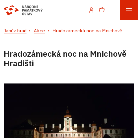
Janův hrad
Akce
Hradozámecká noc na Mnichově...
Hradozámecká noc na Mnichově
Hradišti