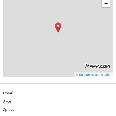
−
© Seznam.cz a.s. a další
Domů
Akce
Zprávy