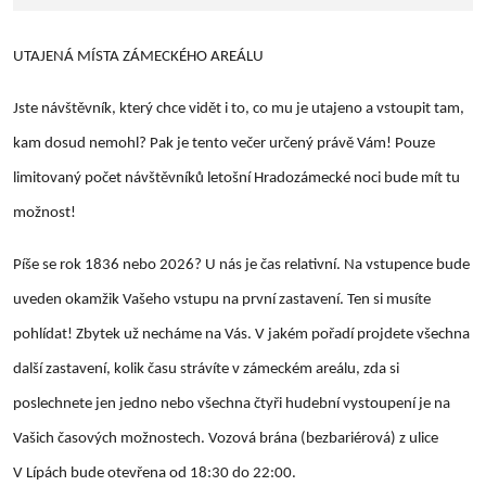
UTAJENÁ MÍSTA ZÁMECKÉHO AREÁLU
Jste návštěvník, který chce vidět i to, co mu je utajeno a vstoupit tam,
kam dosud nemohl? Pak je tento večer určený právě Vám! Pouze
limitovaný počet návštěvníků letošní Hradozámecké noci bude mít tu
možnost!
Píše se rok 1836 nebo 2026? U nás je čas relativní. Na vstupence bude
uveden okamžik Vašeho vstupu na první zastavení. Ten si musíte
pohlídat! Zbytek už necháme na Vás. V jakém pořadí projdete všechna
další zastavení, kolik času strávíte v zámeckém areálu, zda si
poslechnete jen jedno nebo všechna čtyři hudební vystoupení je na
Vašich časových možnostech. Vozová brána (bezbariérová) z ulice
V Lípách bude otevřena od 18:30 do 22:00.