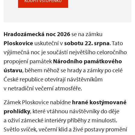
KOUPIT VSTUPENKU
Hradozámecká noc 2026
se na zámku
Ploskovice
uskuteční v
sobotu 22. srpna
. Tato
výjimečná noc je součástí největšího celoročního
propojení památek
Národního památkového
ústavu
, během něhož se hrady a zámky po celé
České republice otevírají návštěvníkům
v netradiční večerní atmosféře.
Zámek Ploskovice nabídne
hrané kostýmované
prohlídky
, které vtáhnou návštěvníky do děje
a oživí zámecké interiéry příběhy z minulosti.
Světlo svíček, večerní klid a živé postavy promění