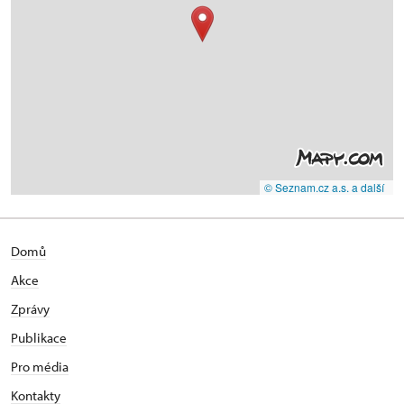
© Seznam.cz a.s. a další
Domů
Akce
Zprávy
Publikace
Pro média
Kontakty