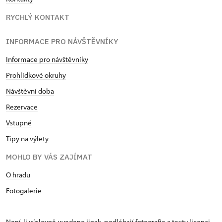
RYCHLÝ KONTAKT
INFORMACE PRO NÁVŠTĚVNÍKY
Informace pro návštěvníky
Prohlídkové okruhy
Návštěvní doba
Rezervace
Vstupné
Tipy na výlety
MOHLO BY VÁS ZAJÍMAT
O hradu
Fotogalerie
Není-li výslovně uvedeno jinak, podléhají fotografie a texty
licenci