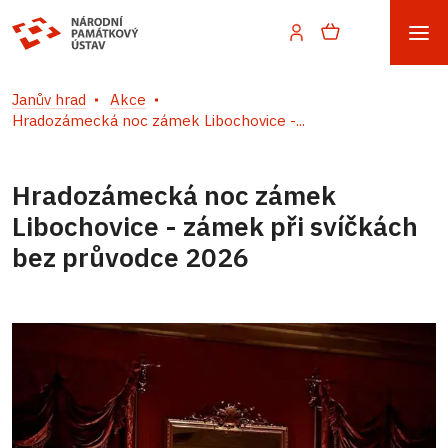
Janův hrad
Akce
Hradozámecká noc zámek Libochovice -...
Hradozámecká noc zámek
Libochovice - zámek při svíčkách
bez průvodce 2026