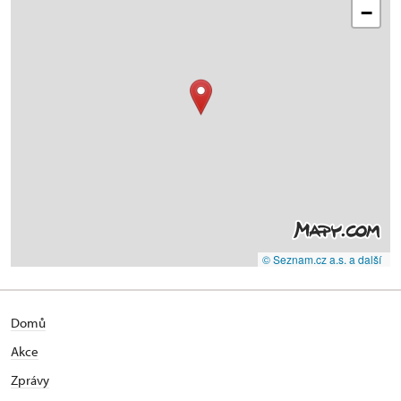
−
© Seznam.cz a.s. a další
Domů
Akce
Zprávy