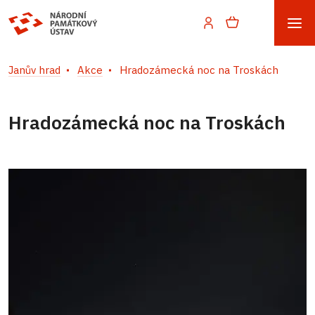
Janův hrad
Akce
Hradozámecká noc na Troskách
Hradozámecká noc na Troskách