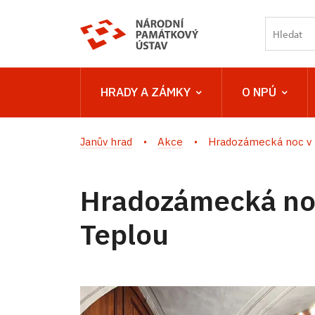
HRADY A ZÁMKY
O NPÚ
Janův hrad
Akce
Hradozámecká noc v 
Hradozámecká no
Teplou