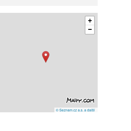
+
−
© Seznam.cz a.s. a další