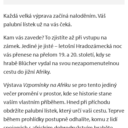
Každá velká výprava začíná naloděním. Váš
palubní lístek už na vás čeká.
Kam vás zavede? To zjistíte až při vstupu na
zámek. Jediné je jisté – letošní Hradozámecká noc
vás přenese na přelom 19. a 20. století, kdy se
hrabě Blücher vydal na svou nezapomenutelnou
cestu do jižní Afriky.
Výstava
Vzpomínky na Afriku
se pro tento jediný
večer promění v prostor, kde se historie stane
vaším vlastním příběhem. Hned při příchodu
obdržíte palubní lístek, který určí vaši cestu. Teprve
během prohlídky postupně odhalíte, komu z lidí
spojených s africkým dobrodružstvím hraběte