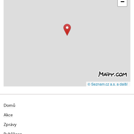
−
© Seznam.cz a.s. a další
Domů
Akce
Zprávy
Publikace