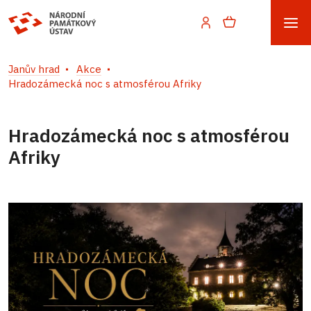
Janův hrad
Akce
Hradozámecká noc s atmosférou Afriky
Hradozámecká noc s atmosférou
Afriky