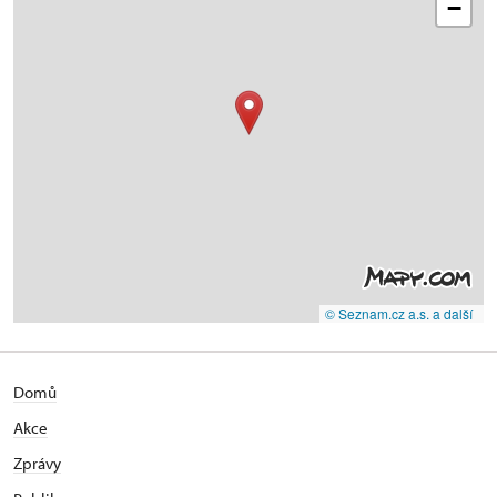
−
© Seznam.cz a.s. a další
Domů
Akce
Zprávy