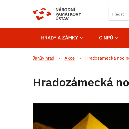
HRADY A ZÁMKY
O NPÚ
Janův hrad
Akce
Hradozámecká noc n
Hradozámecká no