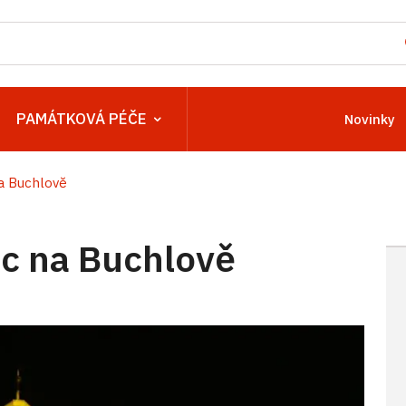
PAMÁTKOVÁ PÉČE
Novinky
a Buchlově
c na Buchlově