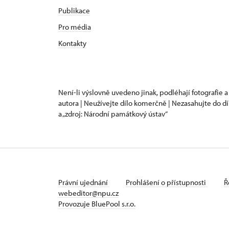
Publikace
Pro média
Kontakty
Není-li výslovně uvedeno jinak, podléhají fotografie a
autora | Neužívejte dílo komerčně | Nezasahujte do dí
a „zdroj: Národní památkový ústav“
Právní ujednání
Prohlášení o přístupnosti
Ř
webeditor@npu.cz
Provozuje BluePool s.r.o.