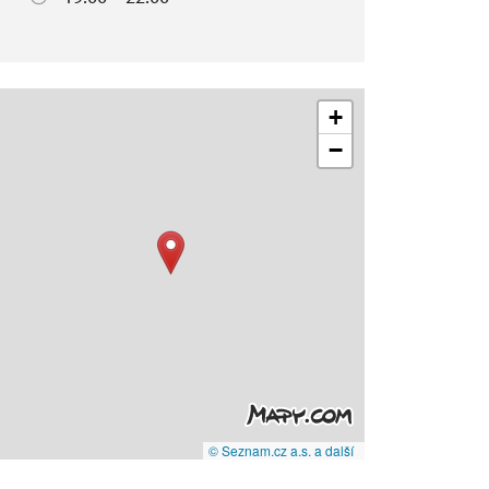
+
−
© Seznam.cz a.s. a další