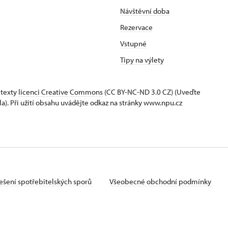
Návštěvní doba
Rezervace
Vstupné
Tipy na výlety
 texty
licenci Creative Commons
(CC BY-NC-ND 3.0 CZ) (Uveďte
la). Při užití obsahu uvádějte odkaz na stránky www.npu.cz
ešení spotřebitelských sporů
Všeobecné obchodní podmínky