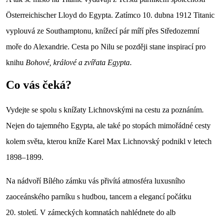
Österreichischer Lloyd do Egypta. Zatímco 10. dubna 1912 Titanic
vyplouvá ze Southamptonu, knížecí pár míří přes Středozemní
moře do Alexandrie. Cesta po Nilu se později stane inspirací pro
knihu
Bohové, králové a zvířata Egypta
.
Co vás čeká?
Vydejte se spolu s knížaty Lichnovskými na cestu za poznáním.
Nejen do tajemného Egypta, ale také po stopách mimořádné cesty
kolem světa, kterou kníže Karel Max Lichnovský podnikl v letech
1898–1899.
Na nádvoří Bílého zámku vás přivítá atmosféra luxusního
zaoceánského parníku s hudbou, tancem a elegancí počátku
20. století. V zámeckých komnatách nahlédnete do alb