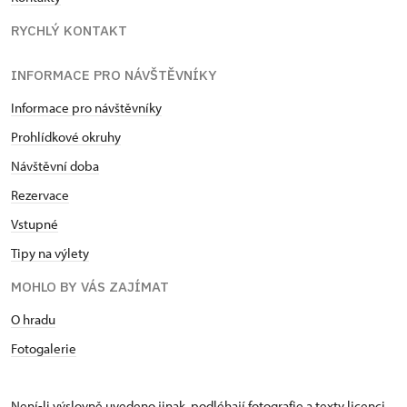
RYCHLÝ KONTAKT
INFORMACE PRO NÁVŠTĚVNÍKY
Informace pro návštěvníky
Prohlídkové okruhy
Návštěvní doba
Rezervace
Vstupné
Tipy na výlety
MOHLO BY VÁS ZAJÍMAT
O hradu
Fotogalerie
Není-li výslovně uvedeno jinak, podléhají fotografie a texty
licenci