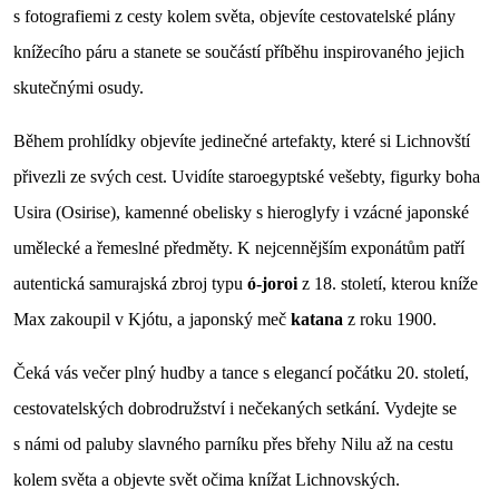
s fotografiemi z cesty kolem světa, objevíte cestovatelské plány
knížecího páru a stanete se součástí příběhu inspirovaného jejich
skutečnými osudy.
Během prohlídky objevíte jedinečné artefakty, které si Lichnovští
přivezli ze svých cest. Uvidíte staroegyptské vešebty, figurky boha
Usira (Osirise), kamenné obelisky s hieroglyfy i vzácné japonské
umělecké a řemeslné předměty. K nejcennějším exponátům patří
autentická samurajská zbroj typu
ó-joroi
z 18. století, kterou kníže
Max zakoupil v Kjótu, a japonský meč
katana
z roku 1900.
Čeká vás večer plný hudby a tance s elegancí počátku 20. století,
cestovatelských dobrodružství i nečekaných setkání. Vydejte se
s námi od paluby slavného parníku přes břehy Nilu až na cestu
kolem světa a objevte svět očima knížat Lichnovských.