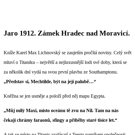
Jaro 1912. Zámek Hradec nad Moravicí.
Kníže Karel Max Lichnovský se zaujetím pročítá noviny. Celý svět
mluví o Titaniku – největší a nejluxusnější lodi své doby, která se
za několik dní vydá na svou první plavbu ze Southamptonu.
„Představ si, Mechtilde, být na její palubě…“
Kněžna se jen usměje a položí před něj mapu Egypta.
„Můj milý Maxi, místo oceánu tě zvu na Nil. Tam na nás
čekají chrámy faraonů, sfingy a příběhy staré tisíce let.“
A tak se místo na Titanic vydávají z Terstu parníkem společnosti