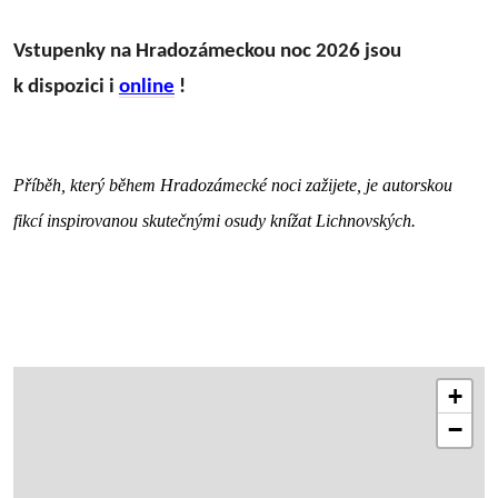
Vstupenky na Hradozámeckou noc 2026 jsou
k dispozici i
online
!
Příběh, který během Hradozámecké noci zažijete, je autorskou
fikcí inspirovanou skutečnými osudy knížat Lichnovských.
+
−