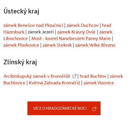
Ústecký kraj
zámek Benešov nad Ploučnicí
|
zámek Duchcov
|
hrad
Házmburk
| zámek Jezeří |
zámek Krásný Dvůr
|
zámek
Libochovice
|
Most - kostel Nanebevzetí Panny Marie
|
zámek Ploskovice
|
zámek Stekník
|
zámek Velké Březno
Zlínský kraj
Arcibiskupský zámek v Kroměříži
|
hrad Buchlov
|
zámek
Buchlovice
|
Květná Zahrada Kroměříž
|
zámek Vizovice
VÍCE O HRADOZÁMECKÉ NOCI