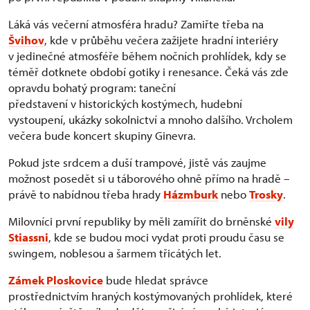
Láká vás večerní atmosféra hradu? Zamiřte třeba na
Švihov
, kde v průběhu večera zažijete hradní interiéry
v jedinečné atmosféře během nočních prohlídek, kdy se
téměř dotknete období gotiky i renesance. Čeká vás zde
opravdu bohatý program: taneční
představení v historických kostýmech, hudební
vystoupení, ukázky sokolnictví a mnoho dalšího. Vrcholem
večera bude koncert skupiny Ginevra.
Pokud jste srdcem a duší trampové, jistě vás zaujme
možnost posedět si u táborového ohně přímo na hradě –
právě to nabídnou třeba hrady
Házmburk
nebo
Trosky
.
Milovníci první republiky by měli zamířit do brněnské
vily
Stiassni
, kde se budou moci vydat proti proudu času se
swingem, noblesou a šarmem třicátých let.
Zámek Ploskovice
bude hledat správce
prostřednictvím hraných kostýmovaných prohlídek, které