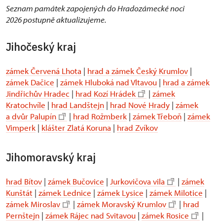
Seznam památek zapojených do Hradozámecké noci
2026 postupně aktualizujeme.
Jihočeský kraj
zámek Červená Lhota
|
hrad a zámek Český Krumlov
|
zámek Dačice
|
zámek Hluboká nad Vltavou
|
hrad a zámek
Jindřichův Hradec
|
hrad Kozí Hrádek
|
zámek
Kratochvíle
|
hrad Landštejn
|
hrad Nové Hrady
|
zámek
a dvůr Palupín
|
hrad Rožmberk
|
zámek Třeboň
|
zámek
Vimperk
|
klášter Zlatá Koruna
|
hrad Zvíkov
Jihomoravský kraj
hrad Bítov
|
zámek Bučovice
|
Jurkovičova vila
|
zámek
Kunštát
|
zámek Lednice
|
zámek Lysice
|
zámek Milotice
|
zámek Miroslav
|
zámek Moravský Krumlov
|
hrad
Pernštejn
|
zámek Rájec nad Svitavou
|
zámek Rosice
|