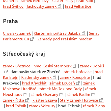
Manětín
|
zámek Nebílovy
|
klášter Plasy
|
hrad Rabí
|
hrad Švihov
|
Tachovský zámek
|
hrad Velhartice
Praha
Chvalský zámek
|
Klášter minoritů sv. Jakuba
|
Senát
Parlamentu ČR
|
Zahrady pod Pražským hradem
Středočeský kraj
zámek Březnice
|
hrad Český Šternberk
|
zámek Dobříš
| Hamousův statek ve Zbečně |
zámek Hořovice
|
hrad
Karlštejn
|
Kladenský zámek
|
zámek Konopiště
| hrad
Krakovec |
hrad Křivoklát
|
zámek Loučeň
|
zámek
Mnichovo Hradiště
|
zámek Mníšek pod Brdy
|
zámek
Neustupov
|
zámek Osečany
|
zámek Radim
|
zámek Řitka
|
klášter Sázava
|
Starý zámek Hořovice
|
hrad Točník
|
zámek Veltrusy
| hrad Žebrák |
zámek Žleby