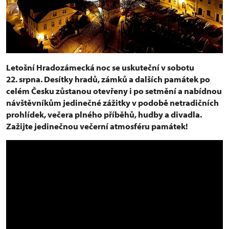
Letošní Hradozámecká noc se uskuteční v sobotu
22. srpna. Desítky hradů, zámků a dalších památek po
celém Česku zůstanou otevřeny i po setmění a nabídnou
návštěvníkům jedinečné zážitky v podobě netradičních
prohlídek, večera plného příběhů, hudby a divadla.
Zažijte jedinečnou večerní atmosféru památek!