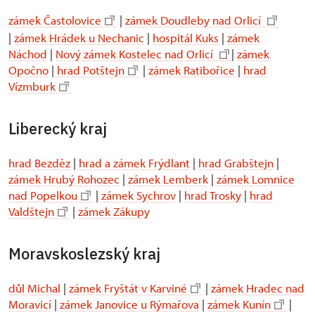
zámek Častolovice
|
zámek Doudleby nad Orlicí
|
zámek Hrádek u Nechanic
|
hospitál Kuks
|
zámek
Náchod
|
Nový zámek Kostelec nad Orlicí
|
zámek
Opočno
|
hrad Potštejn
|
zámek Ratibořice
|
hrad
Vízmburk
Liberecký kraj
hrad Bezděz
|
hrad a zámek Frýdlant
|
hrad Grabštejn
|
zámek Hrubý Rohozec
|
zámek Lemberk
|
zámek Lomnice
nad Popelkou
|
zámek Sychrov
|
hrad Trosky
|
hrad
Valdštejn
|
zámek Zákupy
Moravskoslezský kraj
důl Michal
|
zámek Fryštát v Karviné
|
zámek Hradec nad
Moravicí
|
zámek Janovice u Rýmařova
|
zámek Kunín
|