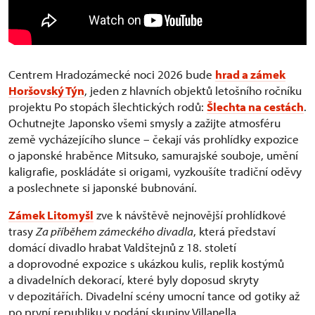
Centrem Hradozámecké noci 2026 bude
hrad a zámek
Horšovský Týn
, jeden z hlavních objektů letošního ročníku
projektu Po stopách šlechtických rodů:
Šlechta na cestách
.
Ochutnejte Japonsko všemi smysly a zažijte atmosféru
země vycházejícího slunce – čekají vás prohlídky expozice
o japonské hraběnce Mitsuko, samurajské souboje, umění
kaligrafie, poskládáte si origami, vyzkoušíte tradiční oděvy
a poslechnete si japonské bubnování.
Zámek Litomyšl
zve k návštěvě nejnovější prohlídkové
trasy
Za příběhem zámeckého divadla
, která představí
domácí divadlo hrabat Valdštejnů z 18. století
a doprovodné expozice s ukázkou kulis, replik kostýmů
a divadelních dekorací, které byly doposud skryty
v depozitářích. Divadelní scény umocní tance od gotiky až
po první republiku v podání skupiny Villanella.