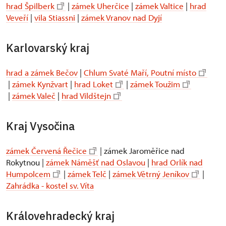
hrad Špilberk
|
zámek Uherčice
|
zámek Valtice
|
hrad
Veveří
|
vila Stiassni
|
zámek Vranov nad Dyjí
Karlovarský kraj
hrad a zámek Bečov
|
Chlum Svaté Maří, Poutní místo
|
zámek Kynžvart
|
hrad Loket
|
zámek Toužim
|
zámek Valeč
|
hrad Vildštejn
Kraj Vysočina
zámek Červená Řečice
| zámek Jaroměřice nad
Rokytnou |
zámek Náměšť nad Oslavou
|
hrad Orlík nad
Humpolcem
|
zámek Telč
|
zámek Větrný Jeníkov
|
Zahrádka - kostel sv. Víta
Královehradecký kraj