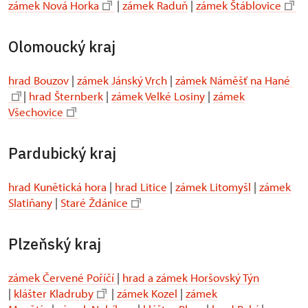
zámek Nová Horka
|
zámek Raduň
|
zámek Štáblovice
Olomoucký kraj
hrad Bouzov
|
zámek Jánský Vrch
|
zámek Náměšť na Hané
|
hrad Šternberk
|
zámek Velké Losiny
|
zámek
Všechovice
Pardubický kraj
hrad Kunětická hora
|
hrad Litice
|
zámek Litomyšl
|
zámek
Slatiňany
|
Staré Ždánice
Plzeňský kraj
zámek Červené Poříčí
|
hrad a zámek Horšovský Týn
|
klášter Kladruby
|
zámek Kozel
|
zámek