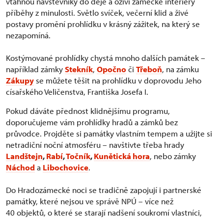
vtáhnou návštěvníky do děje a oživí zámecké interiéry
příběhy z minulosti. Světlo svíček, večerní klid a živé
postavy promění prohlídku v krásný zážitek, na který se
nezapomíná.
Kostýmované prohlídky chystá mnoho dalších památek –
například zámky
Stekník
,
Opočno
či
Třeboň
, na zámku
Zákupy
se můžete těšit na prohlídku v doprovodu Jeho
císařského Veličenstva, Františka Josefa I.
Pokud dáváte přednost klidnějšímu programu,
doporučujeme vám prohlídky hradů a zámků bez
průvodce. Projděte si památky vlastním tempem a užijte si
netradiční noční atmosféru – navštivte třeba hrady
Landštejn
,
Rabí
,
Točník
,
Kunětická hora
, nebo zámky
Náchod
a
Libochovice
.
Do Hradozámecké noci se tradičně zapojují i partnerské
památky, které nejsou ve správě NPÚ – více než
40 objektů, o které se starají nadšení soukromí vlastníci,