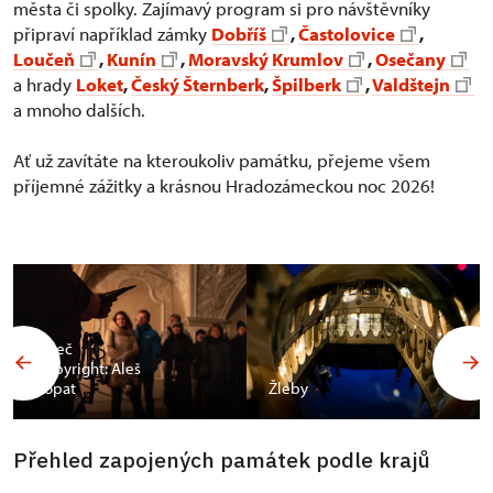
města či spolky. Zajímavý program si pro návštěvníky
připraví například zámky
Dobříš
,
Častolovice
,
Loučeň
,
Kunín
,
Moravský Krumlov
,
Osečany
a hrady
Loket
,
Český Šternberk
,
Špilberk
,
Valdštejn
a mnoho dalších.
Ať už zavítáte na kteroukoliv památku, přejeme všem
příjemné zážitky a krásnou Hradozámeckou noc 2026!
Valeč
Copyright: Aleš
Vopat
Žleby
Přehled zapojených památek podle krajů