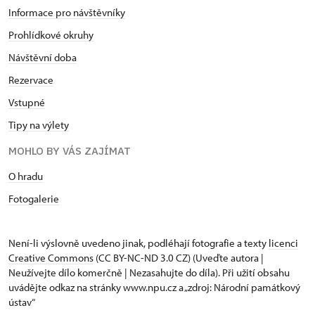
Informace pro návštěvníky
Prohlídkové okruhy
Návštěvní doba
Rezervace
Vstupné
Tipy na výlety
MOHLO BY VÁS ZAJÍMAT
O hradu
Fotogalerie
Není-li výslovně uvedeno jinak, podléhají fotografie a texty
licenci
Creative Commons
(CC BY-NC-ND 3.0 CZ) (Uveďte autora |
Neužívejte dílo komerčně | Nezasahujte do díla). Při užití obsahu
uvádějte odkaz na stránky www.npu.cz a „zdroj: Národní památkový
ústav“