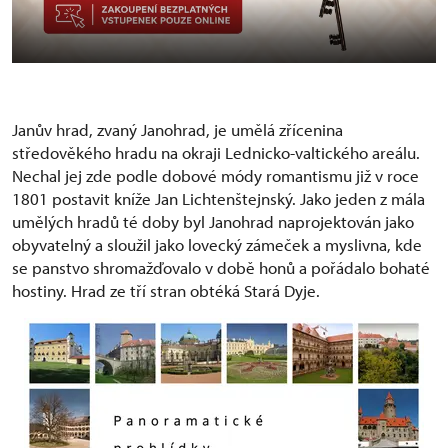
Janův hrad, zvaný Janohrad, je umělá zřícenina
středověkého hradu na okraji Lednicko-valtického areálu.
Nechal jej zde podle dobové módy romantismu již v roce
1801 postavit kníže Jan Lichtenštejnský. Jako jeden z mála
umělých hradů té doby byl Janohrad naprojektován jako
obyvatelný a sloužil jako lovecký zámeček a myslivna, kde
se panstvo shromažďovalo v době honů a pořádalo bohaté
hostiny. Hrad ze tří stran obtéká Stará Dyje.