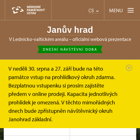
MENU
CS
Janův hrad
v Lednicko-valtickém areálu – oficiální webová prezentace
DNEŠNÍ NÁVŠTĚVNÍ DOBA
V neděli 30. srpna a 27. září bude na této
památce vstup na prohlídkový okruh zdarma.
Bezplatnou vstupenku si prosím zajistěte
předem v online prodeji. Kapacita jednotlivých
prohlídek je omezená. V těchto mimořádných
dnech bude zpřístupněn návštěvnický okruh
Janohrad základní.
Prohlídkové okruhy
Návštěvní doba