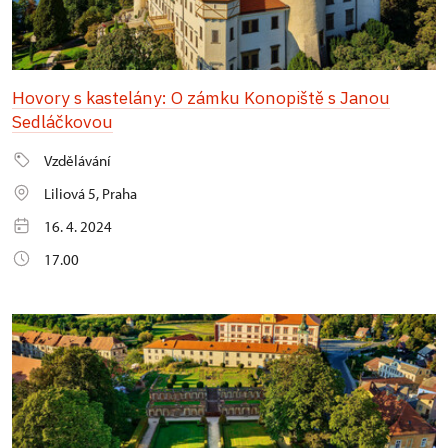
Hovory s kastelány: O zámku Konopiště s Janou
Sedláčkovou
Vzdělávání
Liliová 5, Praha
16. 4. 2024
17.00