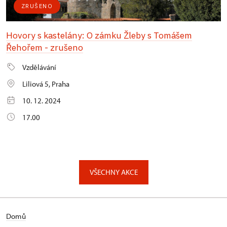
ZRUŠENO
Hovory s kastelány: O zámku Žleby s Tomášem
Řehořem - zrušeno
Vzdělávání
Liliová 5, Praha
10. 12. 2024
17.00
VŠECHNY AKCE
Domů