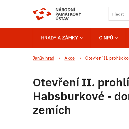
HRADY A ZÁMKY
O NPÚ
Janův hrad
Akce
Otevření II. prohlídkov
Otevření II. prohl
Habsburkové - do
zemích