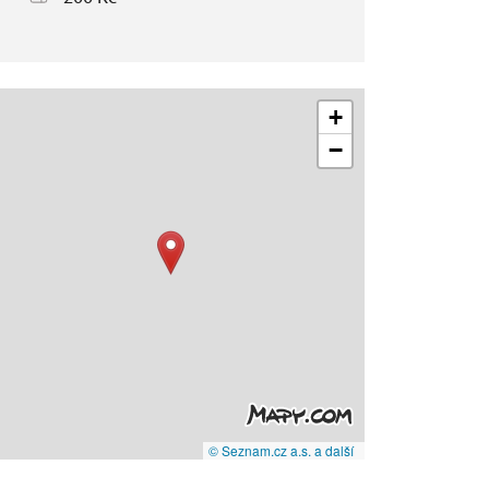
+
−
© Seznam.cz a.s. a další