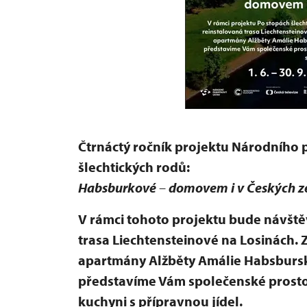
Čtrnáctý ročník projektu Národního
šlechtických rodů:
Habsburkové
–
domovem i v Českých z
V rámci tohoto projektu bude návšt
trasa Liechtensteinové na Losinách
apartmány Alžběty Amálie Habsburské
představíme Vám společenské prosto
kuchyni s přípravnou jídel.