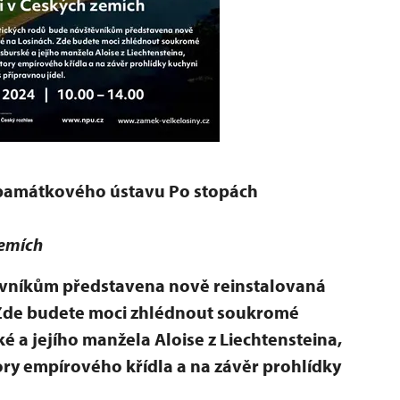
 památkového ústavu Po stopách
emích
ěvníkům představena nově reinstalovaná
. Zde budete moci zhlédnout soukromé
 a jejího manžela Aloise z Liechtensteina,
ry empírového křídla a na závěr prohlídky