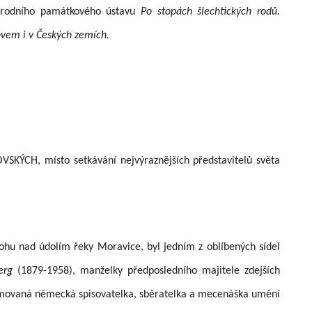
árodního památkového ústavu
Po stopách šlechtických rodů.
em i v Českých z
emích
.
CH, místo setkávání nejvýraznějších představitelů světa
hu nad údolím řeky Moravice, byl jedním z oblíbených sídel
berg
(1879-1958), manželky předposledního majitele zdejších
omovaná německá spisovatelka, sběratelka a mecenáška umění