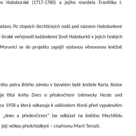
ie Habsburské (1717-1780) a jejího manžela Františka I.
ústavu
Po stopách šlechtických rodů
pod názvem
Habsburkové
žit široké veřejnosti každodenní život Habsburků v jejich českých
Moravicí se do projektu zapojil výstavou věnovanou kněžně
vního patra
Bílého zámku
v bývalém bytě knížete Karla Aloise
je titul knihy
Dnes a předevčírem
(německy
Heute und
oce 1958 a která odkazuje k událostem těsně před vypuknutím
kou „dnes a předevčírem“ lze odkázat na kněžnu Mechtildu
 její velkou předchůdkyni – císařovnu Marii Terezii.