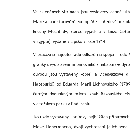
Ve skleněných vitrínách jsou vystaveny cenné uk
Maxe a také starověké exempláře – především z ok
kněžny Mechtildy, kterou vyjádřila v knize
Götte
v Egyptě), vydané v Lipsku v roce 1914.
V pracovně najdete řadu odkazů na spojení rodu A
grafiky s vyobrazeními panovníků z habsburské dynas
důvodů jsou vystaveny kopie) a vícesvazkové d
Habsburků) od Eduarda Marii Lichnovského (1789-1
černým dvouhlavým orlem (znak Rakouského cí
v císařském parku v Bad Ischlu.
Jsou zde vystaveny i snímky nejbližších příbuznýc
Maxe Liebermanna, dvojí vyobrazení jejich syn