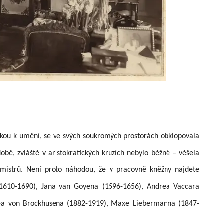
láskou k umění, se ve svých soukromých prostorách obklopovala
bě, zvláště v aristokratických kruzích nebylo běžné – věšela
mistrů. Není proto náhodou, že v pracovně kněžny najdete
 (1610-1690), Jana van Goyena (1596-1656), Andrea Vaccara
hea von Brockhusena (1882-1919), Maxe Liebermanna (1847-