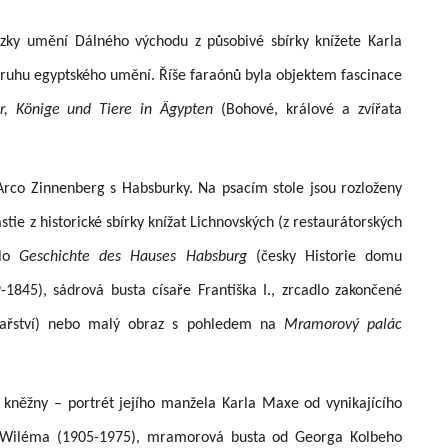
ázky umění Dálného východu z působivé sbírky knížete Karla
ruhu egyptského umění. Říše faraónů byla objektem fascinace
r, Könige und Tiere in Ägypten
(Bohové, králové a zvířata
rco Zinnenberg s Habsburky. Na psacím stole jsou rozloženy
tie z historické sbírky knížat Lichnovských (z restaurátorských
ílo
Geschichte des Hauses Habsburg
(česky Historie domu
845), sádrová busta císaře Františka I., zrcadlo zakončené
sařství) nebo malý obraz s pohledem na
Mramorový palác
h kněžny – portrét jejího manžela Karla Maxe od vynikajícího
a Wiléma (1905-1975), mramorová busta od Georga Kolbeho