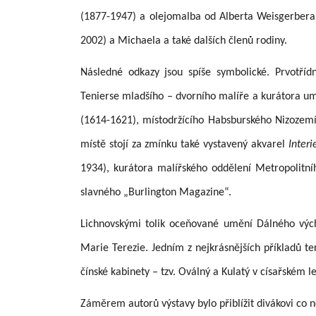
(1877-1947) a olejomalba od Alberta Weisgerbera,
2002)
a Michaela a také dalších členů rodiny.
Následné odkazy jsou spíše symbolické. Prvotříd
Tenierse mladšího – dvorního malíře a kurátora u
(1614-1621), místodržícího Habsburského Nizozemí
místě stojí za zmínku také vystavený akvarel
Inter
1934), kurátora malířského oddělení Metropolitn
slavného „Burlington Magazine“.
Lichnovskými tolik oceňované umění Dálného vý
Marie Terezie. Jedním z nejkrásnějších příkladů 
čínské kabinety – tzv. Oválný a Kulatý v císařském 
Záměrem autorů výstavy bylo přiblížit divákovi co 