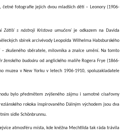
 četné fotografie jejích dvou mladších dětí – Leonory
(1906-
ní
Zátiší s nástroji Kristova umučení
je odkazem na Davida
měleckých sbírek arcivévody Leopolda Wilhelma Habsburského
 – zkušeného sběratele, milovníka a znalce umění. Na tomto
iér ženského budoáru
od anglického malíře Rogera Frye (1866-
ího muzea v New Yorku v letech 1906-1910, spoluzakladatele
chodu bylo předmětem zvýšeného zájmu i samotné císařovny
tereziánského rokoka inspirovaného Dálným východem jsou dva
letním sídle Schönbrunnu.
nejvíce atmosféru místa, kde kněžna Mechtilda tak ráda trávila