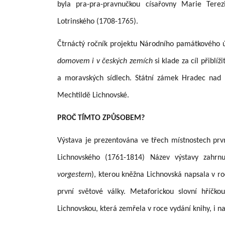
byla pra-pra-pravnučkou císařovny Marie Terez
Lotrinského (1708-1765).
Čtrnáctý ročník projektu Národního památkového 
domovem i v českých zemích
si klade za cíl přiblí
a moravských sídlech. Státní zámek Hradec nad 
Mechtildě Lichnovské.
PROČ TÍMTO ZPŮSOBEM?
Výstava je prezentována ve třech místnostech pr
Lichnovského (1761-1814) Název výstavy zahrnu
vorgestern
), kterou kněžna Lichnovská napsala v r
první světové války. Metaforickou slovní hříč
Lichnovskou, která zemřela v roce vydání knihy, i na