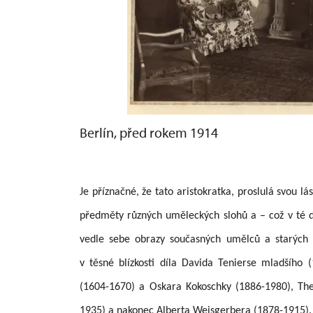
Berlín, před rokem 1914
Je příznačné, že tato aristokratka, proslulá svou 
předměty různých uměleckých slohů a – což v té do
vedle sebe obrazy současných umělců a starých 
v těsné blízkosti díla Davida Tenierse mladšího
(1604-1670) a Oskara Kokoschky (1886-1980), T
1935) a nakonec Alberta Weisgerbera (1878-1915).