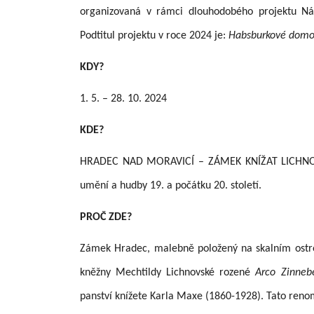
organizovaná v rámci dlouhodobého projektu N
Podtitul projektu v roce 2024 je:
Habsburkové domov
KDY?
1. 5. – 28. 10. 2024
KDE?
HRADEC NAD MORAVICÍ – ZÁMEK KNÍŽAT LICHNOVSKÝ
umění a hudby 19. a počátku 20. století.
PROČ ZDE?
Zámek Hradec, malebně položený na skalním ostro
kněžny Mechtildy Lichnovské rozené
Arco
Zinne
panství knížete Karla Maxe (1860-1928). Tato ren