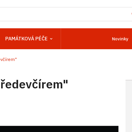
PAMÁTKOVÁ PÉČE
Novinky
evčírem"
předevčírem"