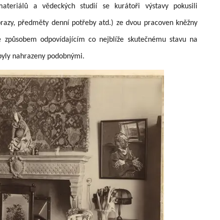
materiálů a vědeckých studií se kurátoři výstavy pokusili
brazy, předměty denní potřeby atd.) ze dvou pracoven kněžny
 je způsobem odpovídajícím co nejblíže skutečnému stavu na
, byly nahrazeny podobnými.