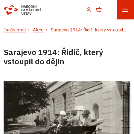
Janův hrad
Akce
Sarajevo 1914: Řidič, který vstoupil...
Sarajevo 1914: Řidič, který
vstoupil do dějin