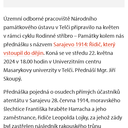
Územní odborné pracoviště Národního
památkového ústavu v Telči připravilo na květen
v rámci cyklu Rodinné stříbro – Památky kolem nás
přednášku s názvem
Sarajevo 1914: Řidič, který
vstoupil do dějin
. Koná se ve středu 22. května
2024 v 18.00 hodin v Univerzitním centru
Masarykovy univerzity v Telči. Přednáší Mgr. Jiří
Skoupý.
Přednáška pojedná o osudech přímých účastníků
atentátu v Sarajevu 28. června 1914, moravského
šlechtice Františka hraběte Harracha a jeho
zaměstnance, řidiče Leopolda Lojky, za jehož zády
byl zastřelen následník rakouského trůnu