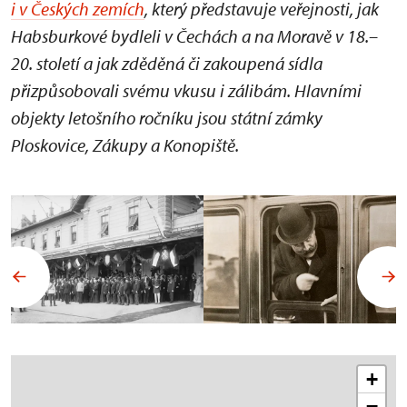
i v Českých zemích
, který představuje veřejnosti, jak
Habsburkové bydleli v Čechách a na Moravě v 18.–
20. století a jak zděděná či zakoupená sídla
přizpůsobovali svému vkusu i zálibám. Hlavními
objekty letošního ročníku jsou státní zámky
Ploskovice, Zákupy a Konopiště.
+
−