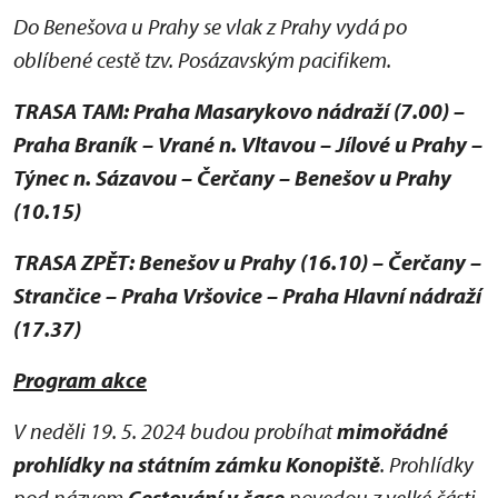
Do Benešova u Prahy se vlak z Prahy vydá po
oblíbené cestě tzv. Posázavským pacifikem.
TRASA TAM: Praha Masarykovo nádraží (7.00) –
Praha Braník – Vrané n. Vltavou – Jílové u Prahy –
Týnec n. Sázavou – Čerčany – Benešov u Prahy
(10.15)
TRASA ZPĚT: Benešov u Prahy (16.10) – Čerčany –
Strančice – Praha Vršovice – Praha Hlavní nádraží
(17.37)
Program akce
V neděli 19. 5. 2024 budou probíhat
mimořádné
prohlídky na státním zámku Konopiště
. Prohlídky
pod názvem
Cestování v čase
povedou z velké části