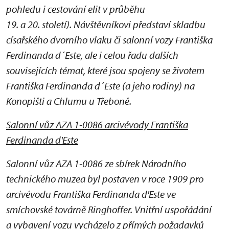
pohledu i cestování elit v průběhu
19. a 20. století). Návštěvníkovi představí skladbu
císařského dvorního vlaku či salonní vozy Františka
Ferdinanda d´Este, ale i celou řadu dalších
souvisejících témat, které jsou spojeny se životem
Františka Ferdinanda d´Este (a jeho rodiny) na
Konopišti a Chlumu u Třeboně.
Salonní vůz AZA 1-0086 arcivévody Františka
Ferdinanda d'Este
Salonní vůz AZA 1-0086 ze sbírek Národního
technického muzea byl postaven v roce 1909 pro
arcivévodu Františka Ferdinanda d'Este ve
smíchovské továrně Ringhoffer. Vnitřní uspořádání
a vybavení vozu vycházelo z přímých požadavků