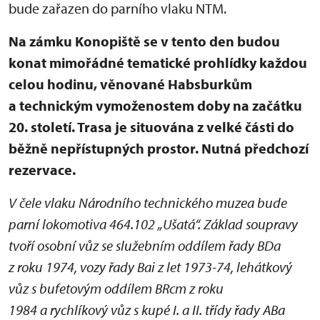
bude zařazen do parního vlaku NTM.
Na zámku Konopiště se v tento den budou
konat mimořádné tematické prohlídky každou
celou hodinu, věnované Habsburkům
a technickým vymoženostem doby na začátku
20. století. Trasa je situována z velké části do
běžně nepřístupných prostor. Nutná předchozí
rezervace.
V čele vlaku Národního technického muzea bude
parní lokomotiva 464.102 „Ušatá“. Základ soupravy
tvoří osobní vůz se služebním oddílem řady BDa
z roku 1974, vozy řady Bai z let 1973-74, lehátkový
vůz s bufetovým oddílem BRcm z roku
1984 a rychlíkový vůz s kupé I. a II. třídy řady ABa