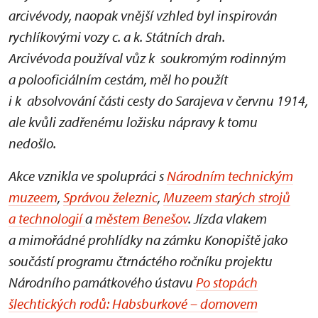
arcivévody, naopak vnější vzhled byl inspirován
rychlíkovými vozy c. a k. Státních drah.
Arcivévoda používal vůz k soukromým rodinným
a polooficiálním cestám, měl ho použít
i k absolvování části cesty do Sarajeva v červnu 1914,
ale kvůli zadřenému ložisku nápravy k tomu
nedošlo.
Akce vznikla ve spolupráci s
Národním technickým
muzeem
,
Správou železnic
,
Muzeem starých strojů
a technologií
a
městem Benešov
. Jízda vlakem
a mimořádné prohlídky na zámku Konopiště jako
součástí programu čtrnáctého ročníku projektu
Národního památkového ústavu
Po stopách
šlechtických rodů: Habsburkové – domovem