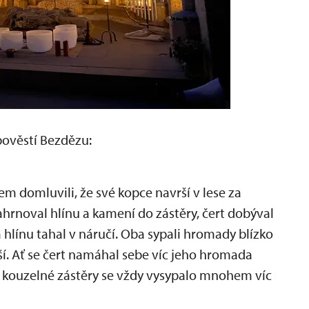
pověstí Bezdězu:
řem domluvili, že své kopce navrší v lese za
ahrnoval hlínu a kamení do zástěry, čert dobýval
hlínu tahal v náručí. Oba sypali hromady blízko
šší. Ať se čert namáhal sebe víc jeho hromada
z kouzelné zástěry se vždy vysypalo mnohem víc