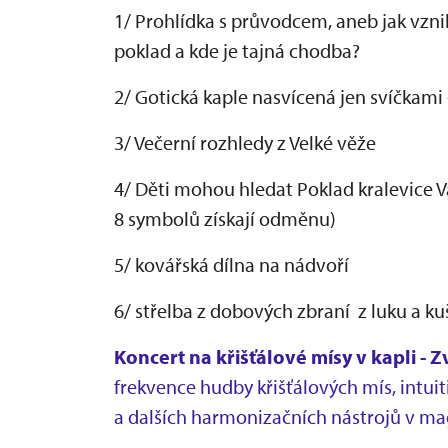
1/ Prohlídka s průvodcem, aneb jak vznik
poklad a kde je tajná chodba?
2/ Gotická kaple nasvícená jen svíčkam
3/ Večerní rozhledy z Velké věže
4/ Děti mohou hledat Poklad kralevice V
8 symbolů získají odměnu)
5/ kovářská dílna na nádvoří
6/ střelba z dobových zbraní z luku a ku
Koncert na křišťálové mísy v kapli - 
frekvence hudby křišťálových mís, intui
a dalších harmonizačních nástrojů v ma