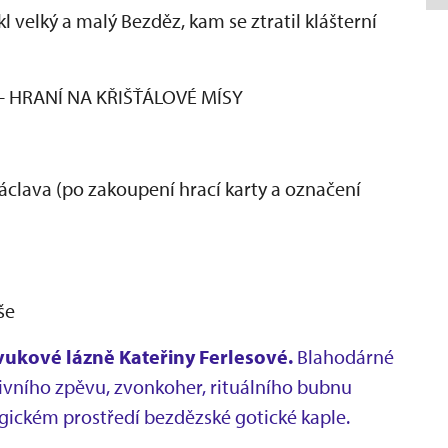
l velký a malý Bezděz, kam se ztratil klášterní
i - HRANÍ NA KŘIŠŤÁLOVÉ MÍSY
áclava (po zakoupení hrací karty a označení
še
Zvukové lázně Kateřiny Ferlesové.
Blahodárné
tivního zpěvu, zvonkoher, rituálního bubnu
gickém prostředí bezdězské gotické kaple.