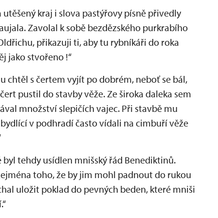
a utěšený kraj i slova pastýřovy písně přivedly
 zaujala. Zavolal k sobě bezdězského purkrabího
Oldřichu, přikazuji ti, aby tu rybníkáři do roka
ěj jako stvořeno !“
u chtěl s čertem vyjít po dobrém, neboť se bál,
e čert pustil do stavby věže. Ze široka daleka sem
ával množství slepičích vajec. Při stavbě mu
é bydlící v podhradí často vídali na cimbuří věže
“
 byl tehdy usídlen mnišský řád Benediktinů.
 zejména toho, že by jim mohl padnout do rukou
chal uložit poklad do pevných beden, které mniši
.“