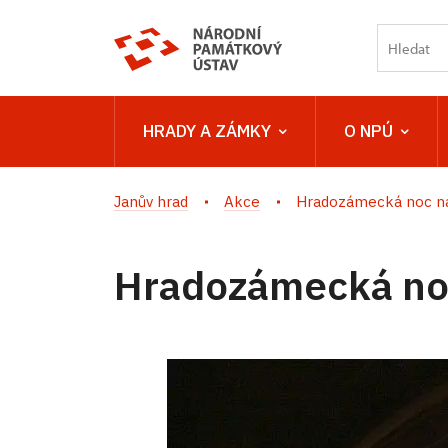
HRADY A ZÁMKY
O NPÚ
Janův hrad
Akce
Hradozámecká noc n
Hradozámecká no