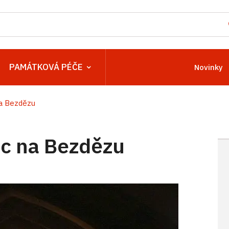
PAMÁTKOVÁ PÉČE
Novinky
a Bezdězu
c na Bezdězu