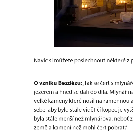
Navíc si můžete poslechnout některé z 
O vzniku Bezdězu
: „Tak se čert s mlyná
jezerem a hned se dali do díla. Mlynář n
velké kameny které nosil na ramennou a 
sebe, aby bylo stále vidět čí kopec je vy
byla stále menší než mlynářova, neboť 
země a kamení než mohl čert pobrat.“