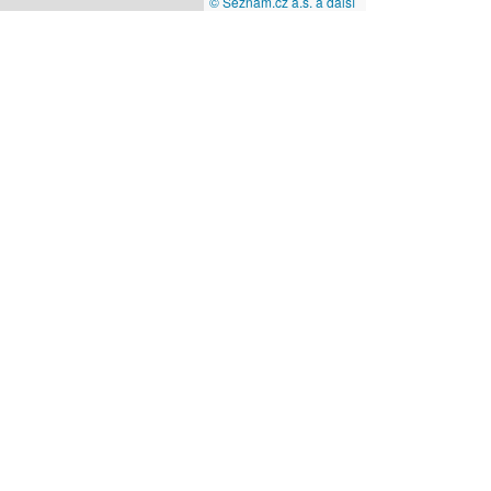
© Seznam.cz a.s. a další