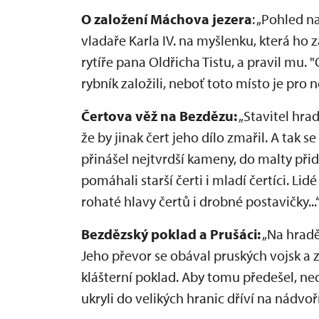
O založení Máchova jezera
: „Pohled n
vladaře Karla IV. na myšlenku, která ho
rytíře pana Oldřicha Tistu, a pravil mu. "
rybník založili, neboť toto místo je pro n
Čertova věž na Bezdězu:
„Stavitel hrad
že by jinak čert jeho dílo zmařil. A tak s
přinášel nejtvrdší kameny, do malty přid
pomáhali starší čerti i mladí čertíci. Lid
rohaté hlavy čertů i drobné postavičky...
Bezdězský poklad a Prušáci:
„Na hradě
Jeho převor se obával pruských vojsk a
klášterní poklad. Aby tomu předešel, ne
ukryli do velikých hranic dříví na nádvoří