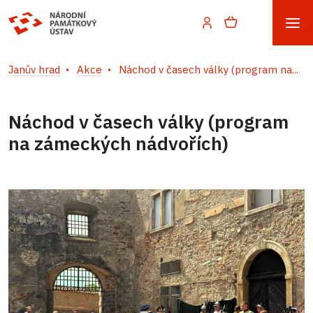
Janův hrad
Akce
Náchod v časech války (program na...
Náchod v časech války (program
na zámeckých nádvořích)