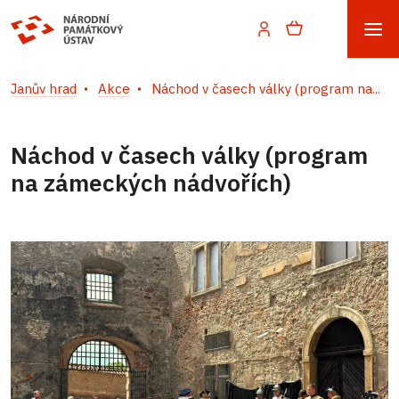
Janův hrad
Akce
Náchod v časech války (program na...
Náchod v časech války (program
na zámeckých nádvořích)