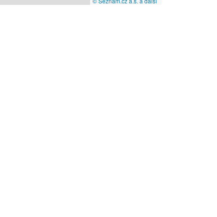
© Seznam.cz a.s. a další