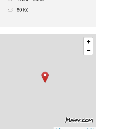
80 Kč
+
−