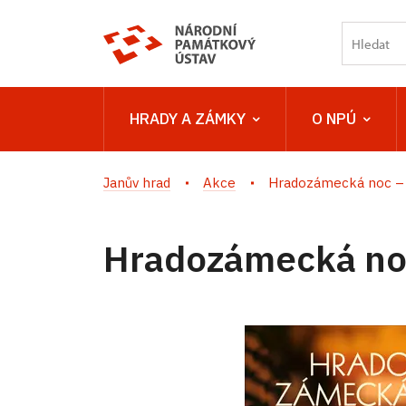
HRADY A ZÁMKY
O NPÚ
Janův hrad
Akce
Hradozámecká noc – 
Hradozámecká noc