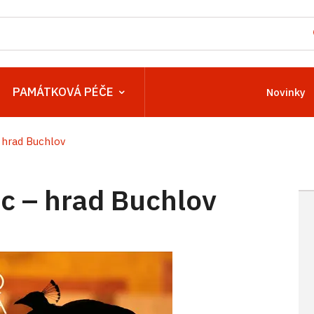
PAMÁTKOVÁ PÉČE
Novinky
hrad Buchlov
 – hrad Buchlov