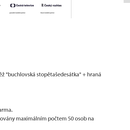
ěž "buchlovská stopětašedesátka" + hraná
darma.
mitovány maximálním počtem 50 osob na