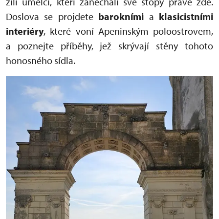
žili umělci, kteří zanechali své stopy právě zde.
Doslova se projdete
barokními
a
klasicistními
interiéry
, které voní Apeninským poloostrovem,
a poznejte příběhy, jež skrývají stěny tohoto
honosného sídla.