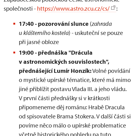
společnosti -
https://www.astro.zcu.cz/cs/
:
17:40 - pozorování slunce
(
zahrada
u klášterního kostela
) - uskuteční se pouze
při jasné obloze
19:00 - přednáška "Drácula
v astronomických souvislostech",
přednášející Lumír Honzík:
Volné povídání
o mystické upírské tématice, které má mimo
jiné přiblížit postavu Vlada III. a jeho vládu.
V první části přednášky si v krátkosti
připomeneme děj románu: Hrabě Dracula
od spisovatele Brama Stokera. V další části si
povíme něco málo o upírské problematice
včetně historického pohledu na tuto