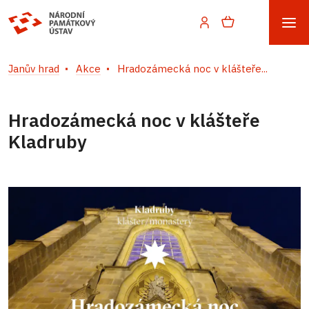
Janův hrad
Akce
Hradozámecká noc v klášteře...
Hradozámecká noc v klášteře
Kladruby