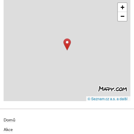
+
−
© Seznam.cz a.s. a další
Domů
Akce