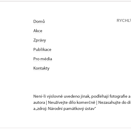
RYCHL
Domů
Akce
Zprávy
Publikace
Pro média
Kontakty
Není-li výslovně uvedeno jinak, podléhají fotografie a
autora | Neužívejte dílo komerčně | Nezasahujte do dí
a „zdroj: Národní památkový ústav“