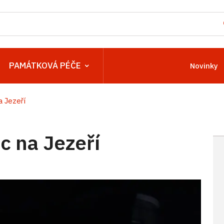
PAMÁTKOVÁ PÉČE
Novinky
 Jezeří
 na Jezeří