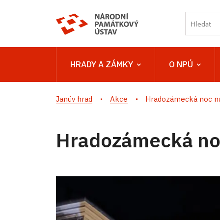
HRADY A ZÁMKY
O NPÚ
Janův hrad
Akce
Hradozámecká noc na
Hradozámecká noc