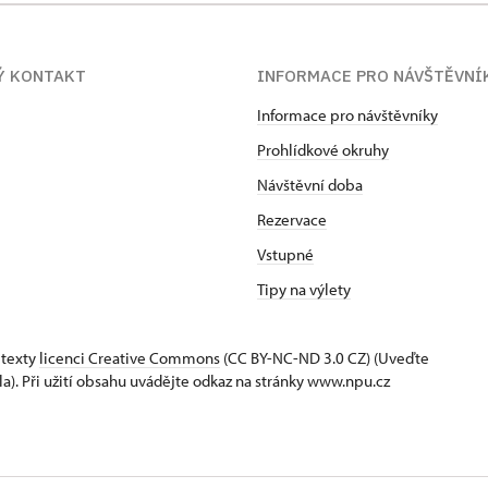
Ý KONTAKT
INFORMACE PRO NÁVŠTĚVNÍ
Informace pro návštěvníky
Prohlídkové okruhy
Návštěvní doba
Rezervace
Vstupné
Tipy na výlety
 texty
licenci Creative Commons
(CC BY-NC-ND 3.0 CZ) (Uveďte
la). Při užití obsahu uvádějte odkaz na stránky www.npu.cz