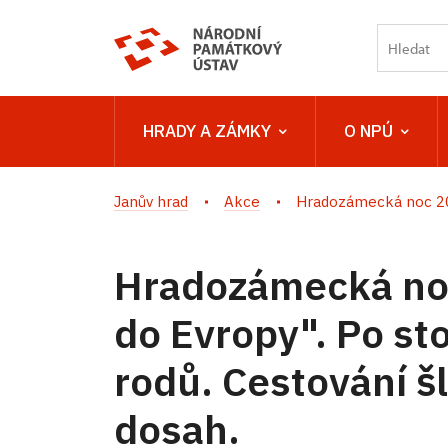
HRADY A ZÁMKY
O NPÚ
Janův hrad
Akce
Hradozámecká noc 202
Hradozámecká noc
do Evropy". Po st
rodů. Cestování šl
dosah.