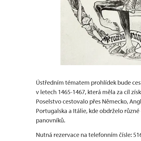
Ústředním tématem prohlídek bude cesta
v letech 1465-1467, která měla za cíl zí
Poselstvo cestovalo přes Německo, Angli
Portugalska a Itálie, kde obdrželo různé
panovníků.
Nutná rezervace na telefonním čísle: 51