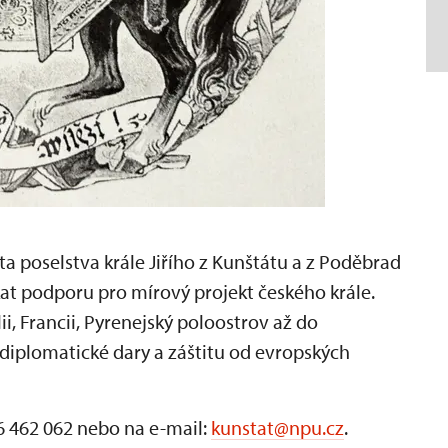
 poselstva krále Jiřího z Kunštátu a z Poděbrad
skat podporu pro mírový projekt českého krále.
i, Francii, Pyrenejský poloostrov až do
 diplomatické dary a záštitu od evropských
6 462 062 nebo na e-mail:
kunstat@npu.cz
.