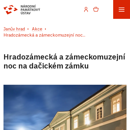
Janův hrad
Akce
Hradozámecká a zámeckomuzejní noc...
Hradozámecká a zámeckomuzejní
noc na dačickém zámku