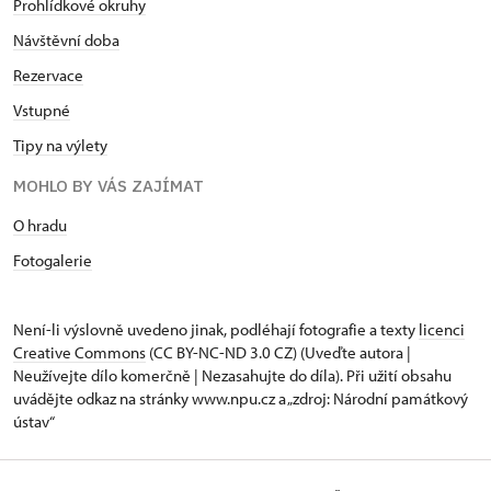
Prohlídkové okruhy
Návštěvní doba
Rezervace
Vstupné
Tipy na výlety
MOHLO BY VÁS ZAJÍMAT
O hradu
Fotogalerie
Není-li výslovně uvedeno jinak, podléhají fotografie a texty
licenci
Creative Commons
(CC BY-NC-ND 3.0 CZ) (Uveďte autora |
Neužívejte dílo komerčně | Nezasahujte do díla). Při užití obsahu
uvádějte odkaz na stránky www.npu.cz a „zdroj: Národní památkový
ústav“