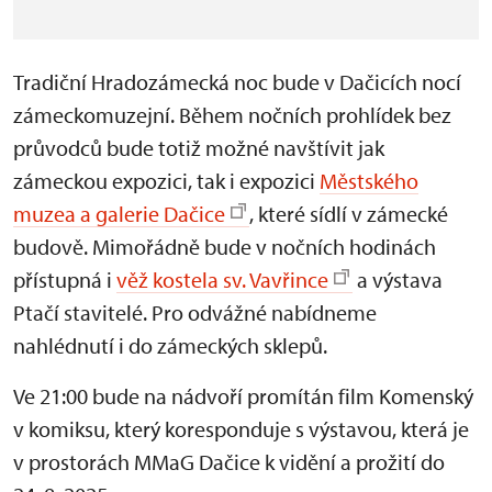
Tradiční Hradozámecká noc bude v Dačicích nocí
zámeckomuzejní. Během nočních prohlídek bez
průvodců bude totiž možné navštívit jak
zámeckou expozici, tak i expozici
Městského
muzea a galerie Dačice
, které sídlí v zámecké
budově. Mimořádně bude v nočních hodinách
přístupná i
věž kostela sv. Vavřince
a výstava
Ptačí stavitelé. Pro odvážné nabídneme
nahlédnutí i do zámeckých sklepů.
Ve 21:00 bude na nádvoří promítán film Komenský
v komiksu, který koresponduje s výstavou, která je
v prostorách MMaG Dačice k vidění a prožití do