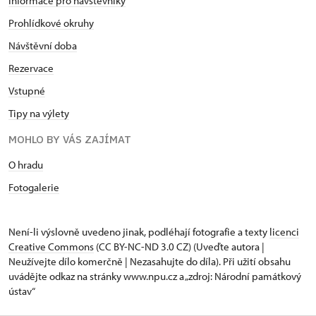
Informace pro návštěvníky
Prohlídkové okruhy
Návštěvní doba
Rezervace
Vstupné
Tipy na výlety
MOHLO BY VÁS ZAJÍMAT
O hradu
Fotogalerie
Není-li výslovně uvedeno jinak, podléhají fotografie a texty
licenci
Creative Commons
(CC BY-NC-ND 3.0 CZ) (Uveďte autora |
Neužívejte dílo komerčně | Nezasahujte do díla). Při užití obsahu
uvádějte odkaz na stránky www.npu.cz a „zdroj: Národní památkový
ústav“