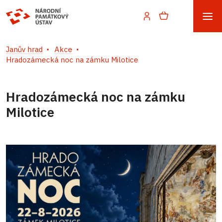
Janův hrad
Akce
Hradozámecká noc na zámku Milotice
Hradozámecká noc na zámku
Milotice