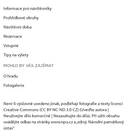
Informace pro návštěvníky
Prohlídkové okruhy
Návštěvní doba
Rezervace
Vstupné
Tipy na výlety
MOHLO BY VÁS ZAJÍMAT
O hradu
Fotogalerie
Není-li výslovně uvedeno jinak, podléhají fotografie a texty
licenci
Creative Commons
(CC BY-NC-ND 3.0 CZ) (Uveďte autora |
Neužívejte dílo komerčně | Nezasahujte do díla). Při užití obsahu
uvádějte odkaz na stránky www.npu.cz a „zdroj: Národní památkový
ústav“