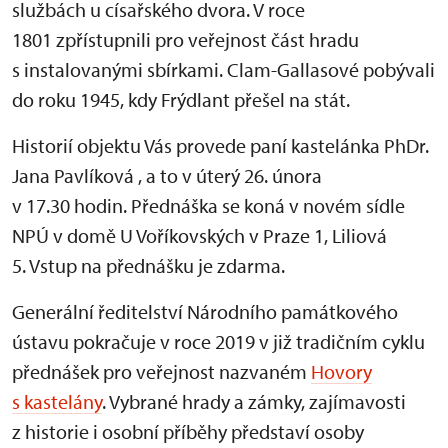
službách u císařského dvora. V roce
1801 zpřístupnili pro veřejnost část hradu
s instalovanými sbírkami. Clam-Gallasové pobývali
do roku 1945, kdy Frýdlant přešel na stát.
Historií objektu Vás provede paní kastelánka PhDr.
Jana Pavlíková , a to v úterý 26. února
v 17.30 hodin. Přednáška se koná v novém sídle
NPÚ v domě U Voříkovských v Praze 1, Liliová
5. Vstup na přednášku je zdarma.
Generální ředitelství Národního památkového
ústavu pokračuje v roce 2019 v již tradičním cyklu
přednášek pro veřejnost nazvaném
Hovory
s kastelány
. Vybrané hrady a zámky, zajímavosti
z historie i osobní příběhy představí osoby