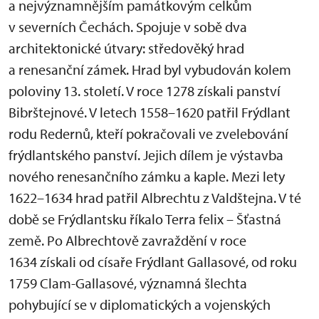
a nejvýznamnějším památkovým celkům
v severních Čechách. Spojuje v sobě dva
architektonické útvary: středověký hrad
a renesanční zámek. Hrad byl vybudován kolem
poloviny 13. století. V roce 1278 získali panství
Bibrštejnové. V letech 1558–1620 patřil Frýdlant
rodu Redernů, kteří pokračovali ve zvelebování
frýdlantského panství. Jejich dílem je výstavba
nového renesančního zámku a kaple. Mezi lety
1622–1634 hrad patřil Albrechtu z Valdštejna. V té
době se Frýdlantsku říkalo Terra felix – Šťastná
země. Po Albrechtově zavraždění v roce
1634 získali od císaře Frýdlant Gallasové, od roku
1759 Clam-Gallasové, významná šlechta
pohybující se v diplomatických a vojenských