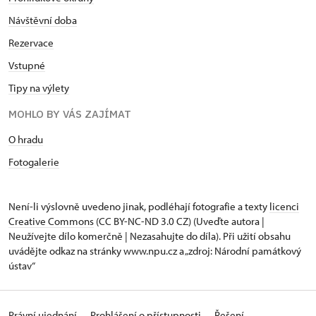
Návštěvní doba
Rezervace
Vstupné
Tipy na výlety
MOHLO BY VÁS ZAJÍMAT
O hradu
Fotogalerie
Není-li výslovně uvedeno jinak, podléhají fotografie a texty
licenci
Creative Commons
(CC BY-NC-ND 3.0 CZ) (Uveďte autora |
Neužívejte dílo komerčně | Nezasahujte do díla). Při užití obsahu
uvádějte odkaz na stránky www.npu.cz a „zdroj: Národní památkový
ústav“
Právní ujednání
Prohlášení o přístupnosti
Řešení