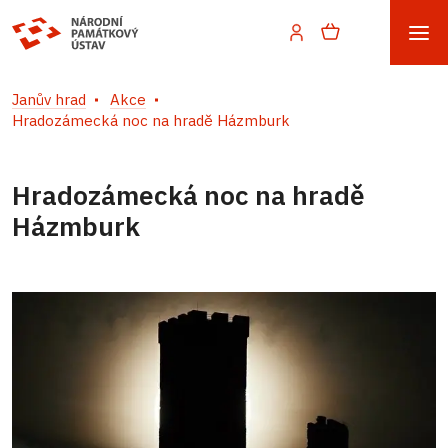
Janův hrad
Akce
Hradozámecká noc na hradě Házmburk
Hradozámecká noc na hradě
Házmburk