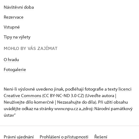
Návštěvní doba
Rezervace
Vstupné
Tipy na výlety
MOHLO BY VÁS ZAJÍMAT
O hradu
Fotogalerie
Není-li výslovně uvedeno jinak, podléhají fotografie a texty
licenci
Creative Commons
(CC BY-NC-ND 3.0 CZ) (Uveďte autora |
Neužívejte dílo komerčně | Nezasahujte do díla). Při užití obsahu
uvádějte odkaz na stránky www.npu.cz a „zdroj: Národní památkový
ústav“
Právní ujednání
Prohlášení o přístupnosti
Řešení