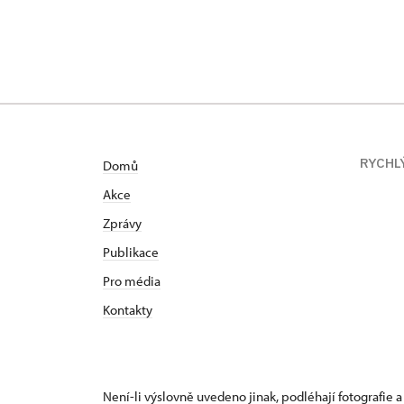
RYCHL
Domů
Akce
Zprávy
Publikace
Pro média
Kontakty
Není-li výslovně uvedeno jinak, podléhají fotografie a