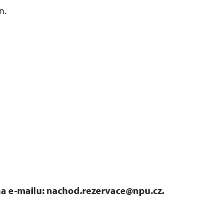
n.
 na e-mailu: nachod.rezervace@npu.cz.