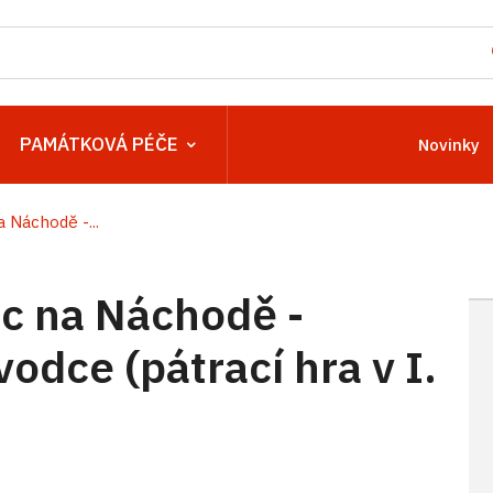
PAMÁTKOVÁ PÉČE
Novinky
Náchodě -...
c na Náchodě -
odce (pátrací hra v I.