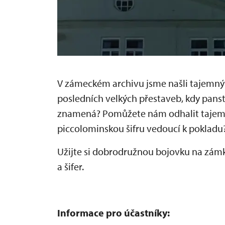
V zámeckém archivu jsme našli tajemný
posledních velkých přestaveb, kdy panství
znamená? Pomůžete nám odhalit tajemství
piccolominskou šifru vedoucí k pokladu
Užijte si dobrodružnou bojovku na zámk
a šifer.
Informace pro účastníky: