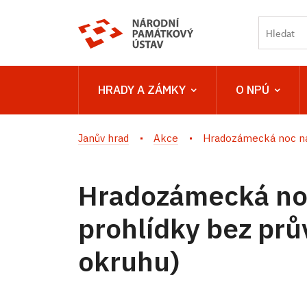
HRADY A ZÁMKY
O NPÚ
Janův hrad
Akce
Hradozámecká noc na 
Hradozámecká no
prohlídky bez prův
okruhu)