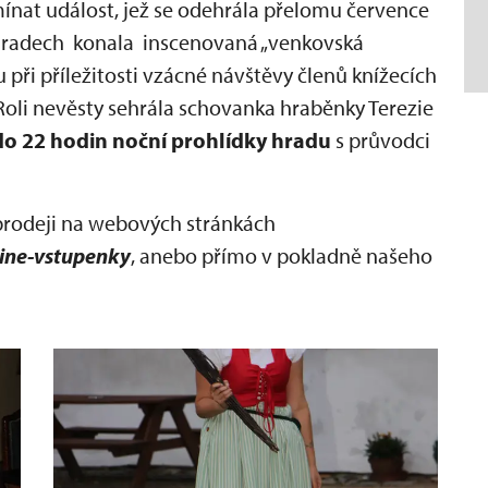
nat událost, jež se odehrála přelomu července
 Hradech konala inscenovaná „venkovská
 při příležitosti vzácné návštěvy členů knížecích
Roli nevěsty sehrála schovanka hraběnky Terezie
do 22 hodin noční prohlídky hradu
s průvodci
prodeji na webových stránkách
ine-vstupenky
, anebo přímo v pokladně našeho