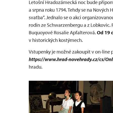
Letošní Hradozámecká noc bude připomí
a srpna roku 1794. Tehdy se na Nových
svatba“. Jednalo se o akci organizovanou
rodin ze Schwarzenbergu a z Lobkovic. 
Buquoyové Rosalie Apfalterová.
Od 19 
v historických kostýmech.
Vstupenky je možné zakoupit v on-line 
https://www.hrad-novehrady.cz/cs/Onl
hradu.