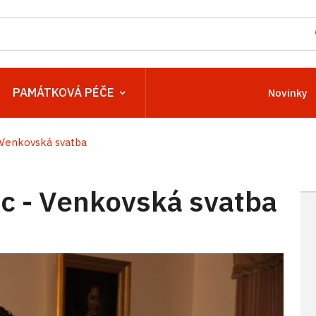
PAMÁTKOVÁ PÉČE
Novinky
Venkovská svatba
 - Venkovská svatba