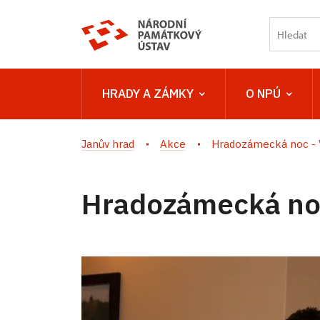
HRADY A ZÁMKY
O NPÚ
Janův hrad
Akce
Hradozámecká noc - 
Hradozámecká noc