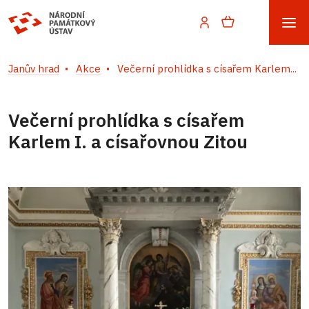
Janův hrad
Akce
Večerní prohlídka s císařem Karlem...
Večerní prohlídka s císařem
Karlem I. a císařovnou Zitou