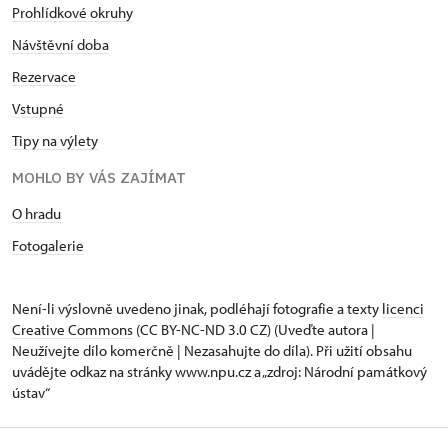
Prohlídkové okruhy
Návštěvní doba
Rezervace
Vstupné
Tipy na výlety
MOHLO BY VÁS ZAJÍMAT
O hradu
Fotogalerie
Není-li výslovně uvedeno jinak, podléhají fotografie a texty
licenci
Creative Commons
(CC BY-NC-ND 3.0 CZ) (Uveďte autora |
Neužívejte dílo komerčně | Nezasahujte do díla). Při užití obsahu
uvádějte odkaz na stránky www.npu.cz a „zdroj: Národní památkový
ústav“