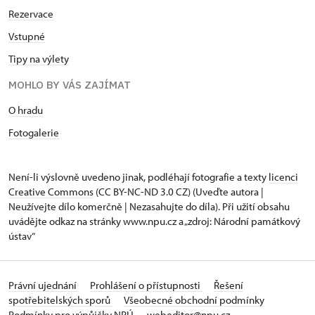
Rezervace
Vstupné
Tipy na výlety
MOHLO BY VÁS ZAJÍMAT
O hradu
Fotogalerie
Není-li výslovně uvedeno jinak, podléhají fotografie a texty
licenci
Creative Commons
(CC BY-NC-ND 3.0 CZ) (Uveďte autora |
Neužívejte dílo komerčně | Nezasahujte do díla). Při užití obsahu
uvádějte odkaz na stránky www.npu.cz a „zdroj: Národní památkový
ústav“
Právní ujednání
Prohlášení o přístupnosti
Řešení
spotřebitelských sporů
Všeobecné obchodní podmínky
Podmínky pro výpůjčky NPÚ
webeditor@npu.cz