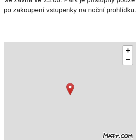
se zavírá ve 23:00. Park je přístupný pouze
po zakoupení vstupenky na noční prohlídku.
+
−