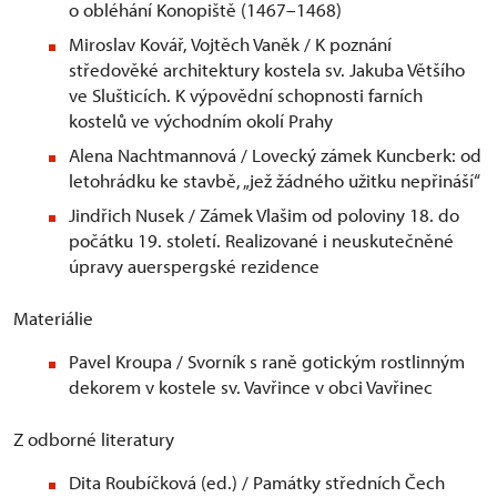
o obléhání Konopiště (1467–1468)
Miroslav Kovář, Vojtěch Vaněk / K poznání
středověké architektury kostela sv. Jakuba Většího
ve Slušticích. K výpovědní schopnosti farních
kostelů ve východním okolí Prahy
Alena Nachtmannová / Lovecký zámek Kuncberk: od
letohrádku ke stavbě, „jež žádného užitku nepřináší“
Jindřich Nusek / Zámek Vlašim od poloviny 18. do
počátku 19. století. Realizované i neuskutečněné
úpravy auerspergské rezidence
Materiálie
Pavel Kroupa / Svorník s raně gotickým rostlinným
dekorem v kostele sv. Vavřince v obci Vavřinec
Z odborné literatury
Dita Roubíčková (ed.) / Památky středních Čech