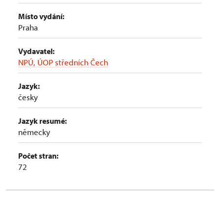
Místo vydání:
Praha
Vydavatel:
NPÚ, ÚOP středních Čech
Jazyk:
česky
Jazyk resumé:
německy
Počet stran:
72