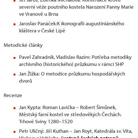
severní věže poutního kostela Narození Panny Marie
ve Vranově u Brna
Jaroslav Panáček:K ikonografii augustiniánského
kláštera v České Lípě
Metodické články
Pavel Zahradník, Vladislav Razím: Potřeba metodiky
archivního (historického) průzkumu v rámci SHP
Jan Žižka: O metodice průzkumu hospodářských
dvorů
Recenze
Jan Kypta: Roman Lavička – Robert Šimůnek,
Městský farní kostel ve středověkých Čechách.
Trhové Sviny 1280–1520
Petr Uličný: Jiří Kuthan – Jan Royt, Katedrála sv. Víta,
Václava a Vojtěcha. S
vatyně českých patronů