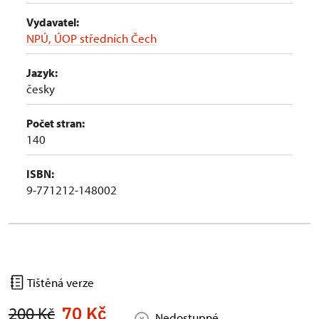
Vydavatel:
NPÚ, ÚOP středních Čech
Jazyk:
česky
Počet stran:
140
ISBN:
9-771212-148002
Tištěná verze
70 Kč
200 Kč
Nedostupné