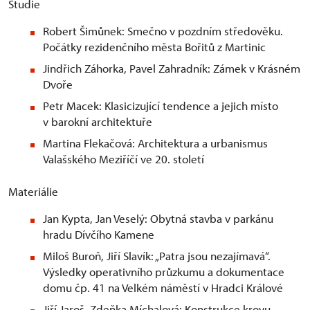
Studie
Robert Šimůnek: Smečno v pozdním středověku.
Počátky rezidenčního města Bořitů z Martinic
Jindřich Záhorka, Pavel Zahradník: Zámek v Krásném
Dvoře
Petr Macek: Klasicizující tendence a jejich místo
v barokní architektuře
Martina Flekačová: Architektura a urbanismus
Valašského Meziříčí ve 20. století
Materiálie
Jan Kypta, Jan Veselý: Obytná stavba v parkánu
hradu Dívčího Kamene
Miloš Buroň, Jiří Slavík: „Patra jsou nezajímavá“.
Výsledky operativního průzkumu a dokumentace
domu čp. 41 na Velkém náměstí v Hradci Králové
Jiří Jaroš, Zdeňka Míchalová: Konstrukce krovu