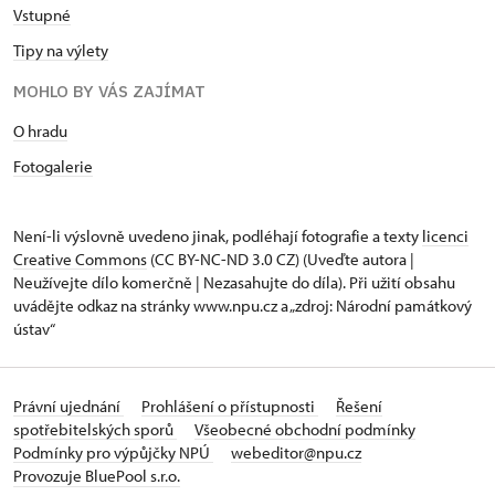
Vstupné
Tipy na výlety
MOHLO BY VÁS ZAJÍMAT
O hradu
Fotogalerie
Není-li výslovně uvedeno jinak, podléhají fotografie a texty
licenci
Creative Commons
(CC BY-NC-ND 3.0 CZ) (Uveďte autora |
Neužívejte dílo komerčně | Nezasahujte do díla). Při užití obsahu
uvádějte odkaz na stránky www.npu.cz a „zdroj: Národní památkový
ústav“
Právní ujednání
Prohlášení o přístupnosti
Řešení
spotřebitelských sporů
Všeobecné obchodní podmínky
Podmínky pro výpůjčky NPÚ
webeditor@npu.cz
Provozuje BluePool s.r.o.