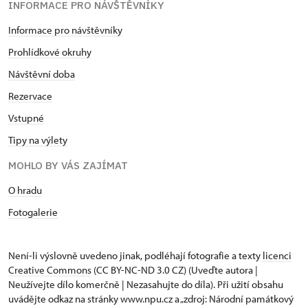
INFORMACE PRO NÁVŠTĚVNÍKY
Informace pro návštěvníky
Prohlídkové okruhy
Návštěvní doba
Rezervace
Vstupné
Tipy na výlety
MOHLO BY VÁS ZAJÍMAT
O hradu
Fotogalerie
Není-li výslovně uvedeno jinak, podléhají fotografie a texty
licenci
Creative Commons
(CC BY-NC-ND 3.0 CZ) (Uveďte autora |
Neužívejte dílo komerčně | Nezasahujte do díla). Při užití obsahu
uvádějte odkaz na stránky www.npu.cz a „zdroj: Národní památkový