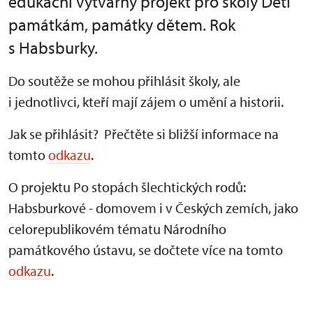
edukační výtvarný projekt pro školy Děti
památkám, památky dětem. Rok
s Habsburky.
Do soutěže se mohou přihlásit školy, ale
i jednotlivci, kteří mají zájem o umění a historii.
Jak se přihlásit? Přečtěte si bližší informace na
tomto
odkazu
.
O projektu Po stopách šlechtických rodů:
Habsburkové - domovem i v Českých zemích, jako
celorepublikovém tématu Národního
památkového ústavu, se dočtete více na tomto
odkazu
.