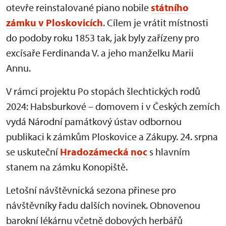
otevře reinstalované piano nobile
státního
zámku v Ploskovicích
. Cílem je vrátit místnosti
do podoby roku 1853 tak, jak byly zařízeny pro
excísaře Ferdinanda V. a jeho manželku Marii
Annu.
V rámci projektu Po stopách šlechtických rodů
2024: Habsburkové – domovem i v Českých zemích
vydá Národní památkový ústav odbornou
publikaci k zámkům Ploskovice a Zákupy. 24. srpna
se uskuteční
Hradozámecká noc
s hlavním
stanem na zámku Konopiště.
Letošní návštěvnická sezona přinese pro
návštěvníky řadu dalších novinek. Obnovenou
barokní lékárnu včetně dobových herbářů