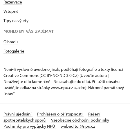
Rezervace
Vstupné
Tipy na výlety
MOHLO BY VÁS ZAJÍMAT
O hradu
Fotogalerie
Není-li výslovně uvedeno jinak, podléhají fotografie a texty
licenci
Creative Commons
(CC BY-NC-ND 3.0 CZ) (Uveďte autora |
Neužívejte dílo komerčně | Nezasahujte do díla). Při užití obsahu
uvádějte odkaz na stránky www.npu.cz a „zdroj: Národní památkový
ústav“
Právní ujednání
Prohlášení o přístupnosti
Řešení
spotřebitelských sporů
Všeobecné obchodní podmínky
Podmínky pro výpůjčky NPÚ
webeditor@npu.cz