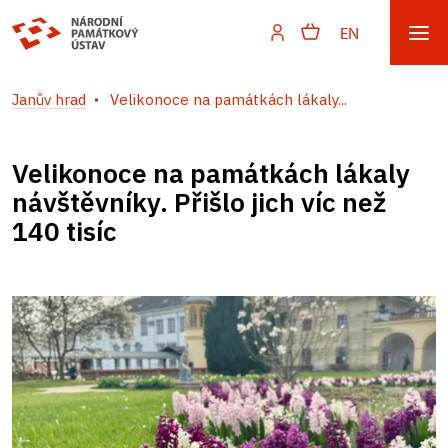
EN
Janův hrad
Velikonoce na památkách lákaly...
Velikonoce na památkách lákaly
návštěvníky. Přišlo jich víc než
140 tisíc