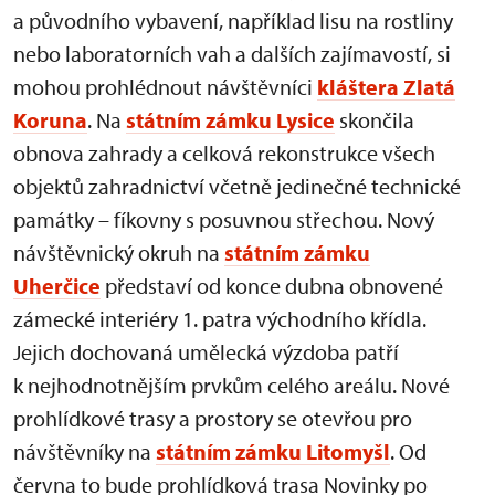
a původního vybavení, například lisu na rostliny
nebo laboratorních vah a dalších zajímavostí, si
mohou prohlédnout návštěvníci
kláštera Zlatá
Koruna
. Na
státním zámku Lysice
skončila
obnova zahrady a celková rekonstrukce všech
objektů zahradnictví včetně jedinečné technické
památky – fíkovny s posuvnou střechou. Nový
návštěvnický okruh na
státním zámku
Uherčice
představí od konce dubna obnovené
zámecké interiéry 1. patra východního křídla.
Jejich dochovaná umělecká výzdoba patří
k nejhodnotnějším prvkům celého areálu. Nové
prohlídkové trasy a prostory se otevřou pro
návštěvníky na
státním zámku Litomyšl
. Od
června to bude prohlídková trasa Novinky po