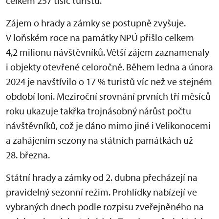
celkem 257 tisíc turistů.
Zájem o hrady a zámky se postupně zvyšuje.
V loňském roce na památky NPÚ přišlo celkem
4,2 milionu návštěvníků. Větší zájem zaznamenaly
i objekty otevřené celoročně. Během ledna a února
2024 je navštívilo o 17 % turistů víc než ve stejném
období loni. Meziroční srovnání prvních tří měsíců
roku ukazuje takřka trojnásobný nárůst počtu
návštěvníků, což je dáno mimo jiné i Velikonocemi
a zahájením sezony na státních památkách už
28. března.
Státní hrady a zámky od 2. dubna přecházejí na
pravidelný sezonní režim. Prohlídky nabízejí ve
vybraných dnech podle rozpisu zveřejněného na