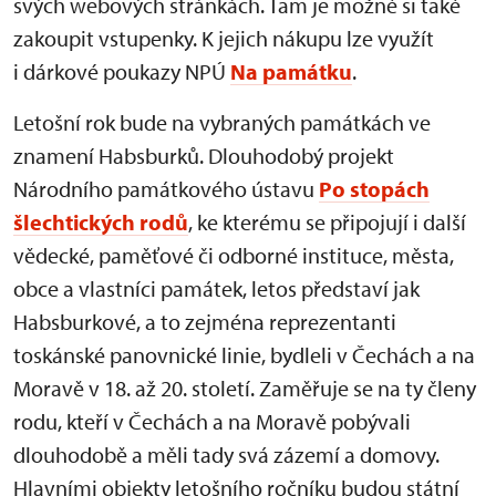
svých webových stránkách. Tam je možné si také
zakoupit vstupenky. K jejich nákupu lze využít
i dárkové poukazy NPÚ
Na památku
.
Letošní rok bude na vybraných památkách ve
znamení Habsburků. Dlouhodobý projekt
Národního památkového ústavu
Po stopách
šlechtických rodů
, ke kterému se připojují i další
vědecké, paměťové či odborné instituce, města,
obce a vlastníci památek, letos představí jak
Habsburkové, a to zejména reprezentanti
toskánské panovnické linie, bydleli v Čechách a na
Moravě v 18. až 20. století. Zaměřuje se na ty členy
rodu, kteří v Čechách a na Moravě pobývali
dlouhodobě a měli tady svá zázemí a domovy.
Hlavními objekty letošního ročníku budou státní