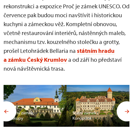
rekonstrukci a expozice Proč je zámek UNESCO. Od
července pak budou moci navštívit i historickou
kuchyni a zámeckou věž. Kompletní obnovou,
včetně restaurování interiérů, nástěnných maleb,
mechanismu tzv. kouzelného stolečku a grotty,
prošel Letohrádek Bellaria na
státním hradu
a zámku Český Krumlov
a od září ho představí
nová návštěvnická trasa.
Státní zámek
Státní zámek
Zákupy
Konopiště