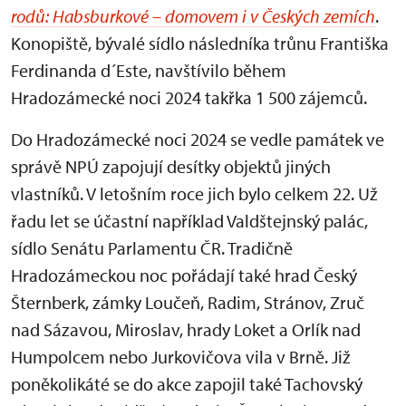
rodů: Habsburkové – domovem i v Českých zemích
.
Konopiště, bývalé sídlo následníka trůnu Františka
Ferdinanda d´Este, navštívilo během
Hradozámecké noci 2024 takřka 1 500 zájemců.
Do Hradozámecké noci 2024 se vedle památek ve
správě NPÚ zapojují desítky objektů jiných
vlastníků. V letošním roce jich bylo celkem 22. Už
řadu let se účastní například Valdštejnský palác,
sídlo Senátu Parlamentu ČR. Tradičně
Hradozámeckou noc pořádají také hrad Český
Šternberk, zámky Loučeň, Radim, Stránov, Zruč
nad Sázavou, Miroslav, hrady Loket a Orlík nad
Humpolcem nebo Jurkovičova vila v Brně. Již
poněkolikáté se do akce zapojil také Tachovský