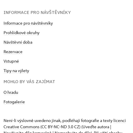
INFORMACE PRO NÁVŠTĚVNÍKY
Informace pro návštěvníky
Prohlídkové okruhy
Návštěvní doba
Rezervace
Vstupné
Tipy na výlety
MOHLO BY VÁS ZAJÍMAT
O hradu
Fotogalerie
Není-li výslovně uvedeno jinak, podléhají fotografie a texty
licenci
Creative Commons
(CC BY-NC-ND 3.0 CZ) (Uveďte autora |
Neužívejte dílo komerčně | Nezasahujte do díla). Při užití obsahu