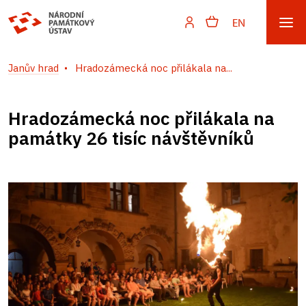
EN
Janův hrad
Hradozámecká noc přilákala na...
Hradozámecká noc přilákala na
památky 26 tisíc návštěvníků