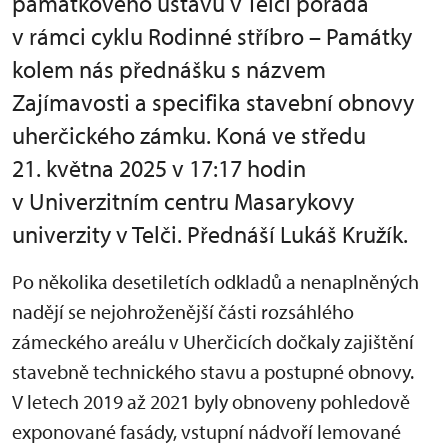
památkového ústavu v Telči pořádá
v rámci cyklu Rodinné stříbro – Památky
kolem nás přednášku s názvem
Zajímavosti a specifika stavební obnovy
uherčického zámku. Koná ve středu
21. května 2025 v 17:17 hodin
v Univerzitním centru Masarykovy
univerzity v Telči. Přednáší Lukáš Kružík.
Po několika desetiletích odkladů a nenaplněných
nadějí se nejohroženější části rozsáhlého
zámeckého areálu v Uherčicích dočkaly zajištění
stavebně technického stavu a postupné obnovy.
V letech 2019 až 2021 byly obnoveny pohledově
exponované fasády, vstupní nádvoří lemované