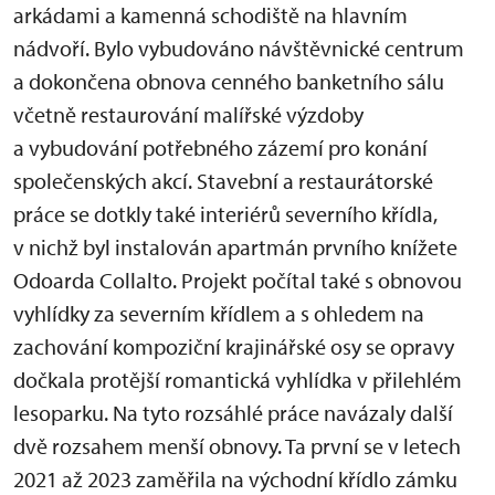
arkádami a kamenná schodiště na hlavním
nádvoří. Bylo vybudováno návštěvnické centrum
a dokončena obnova cenného banketního sálu
včetně restaurování malířské výzdoby
a vybudování potřebného zázemí pro konání
společenských akcí. Stavební a restaurátorské
práce se dotkly také interiérů severního křídla,
v nichž byl instalován apartmán prvního knížete
Odoarda Collalto. Projekt počítal také s obnovou
vyhlídky za severním křídlem a s ohledem na
zachování kompoziční krajinářské osy se opravy
dočkala protější romantická vyhlídka v přilehlém
lesoparku. Na tyto rozsáhlé práce navázaly další
dvě rozsahem menší obnovy. Ta první se v letech
2021 až 2023 zaměřila na východní křídlo zámku