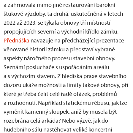
a zahrnovala mimo jiné restaurování barokní
štukové výzdoby, ta druhá, uskutečněná v letech
2022 až 2023, se týkala obnovy tří místností
propojujících severní a východní křídlo zámku.
Přednáška
navazuje na předcházející prezentace
věnované historii zámku a představí vybrané
aspekty náročného procesu stavební obnovy.
Seznámí posluchače s uspořádáním areálu
a s výchozím stavem. Z hlediska praxe stavebního
dozoru ukáže možnosti a limity takové obnovy, při
které je třeba čelit celé řadě otázek, problémů
a rozhodnutí. Například statickému rébusu, jak lze
vyměnit kamenný sloupek, aniž by musela být
rozebrána celá arkáda? Nebo výzvě, jak do
hudebního sálu nastěhovat veliké koncertní