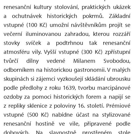
renesanční kultury stolování, praktických ukázek
a ochutnávek historických pokrmů. Základní
vstupné (100 Kč) umožní návštěvníkům projít se
večerní iluminovanou zahradou, kterou rozzáří
stovky svíček a podtrhnou tak renesanční
atmosféru vily. Vyšší vstupné (300 Kč) zpřístupní
tvůrčí dílny vedené Milanem Svobodou,
odborníkem na historickou gastronomii. V malých
skupinách si zájemci vyzkoušejí skládání ubrousku
podle předlohy z roku 1639, tvorbu marcipánové
ozdoby za pomoci historických forem a napijí se
z repliky sklenice z poloviny 16. století. Prémiové
vstupné (500 Kč) nabídne účast na stylizované
renesanční hostině ve vile, připravené podle
dobových. Na slavnostně prostřeném stole