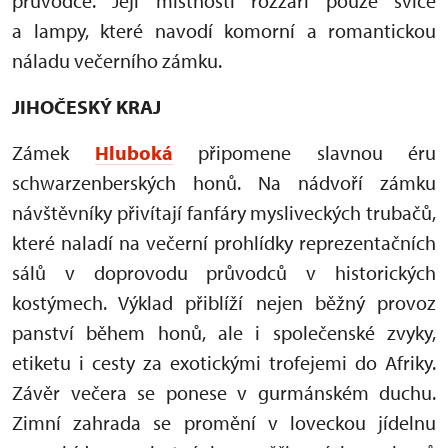
průvodce. Její místnosti rozzáří pouze svíce
a lampy, které navodí komorní a romantickou
náladu večerního zámku.
JIHOČESKÝ KRAJ
Zámek
Hluboká
připomene slavnou éru
schwarzenberských honů. Na nádvoří zámku
návštěvníky přivítají fanfáry mysliveckých trubačů,
které naladí na večerní prohlídky reprezentačních
sálů v doprovodu průvodců v historických
kostýmech. Výklad přiblíží nejen běžný provoz
panství během honů, ale i společenské zvyky,
etiketu i cesty za exotickými trofejemi do Afriky.
Závěr večera se ponese v gurmánském duchu.
Zimní zahrada se promění v loveckou jídelnu