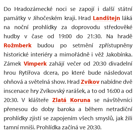
Do Hradozámecké noci se zapojí i další státní
památky v Jihočeském kraji. Hrad
Landštejn
láká
na noční prohlídky za doprovodu středověké
hudby v čase od 19:00 do 21:30. Na hradě
Rožmberk
budou po setmění zpřístupněny
historické interiéry a mimořádně i věž Jakobínka.
Zámek
Vimperk
zahájí večer od 20:30 divadelní
hrou Rytířova dcera, po které bude následovat
ohňová a světelná show. Hrad
Zvíkov
nabídne dvě
inscenace hry Zvíkovský rarášek, a to od 16:00 a od
20:30. V klášteře
Zlatá Koruna
se návštěvníci
přenesou do doby baroka a během netradiční
prohlídky zjistí se zapojením všech smyslů, jak žili
tamní mniši.
Prohlídka začíná ve 20:30.