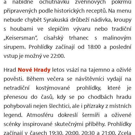
a nabídne ochutnávku zvěřinových pokrmů
připravených podle historických receptů. Na menu
nebude chybět Syrakuská drůbeží nádivka, kroupy
s houbami ve slepičím vývaru nebo tradiční
„Keisersman“, císařský trhanec s malinovým
sirupem. Prohlídky začínají od 18:00 a poslední
vstup je možný ve 22:00.
Hrad
Nové Hrady
letos vsází na tajemno a oživlé
pověsti. Během večera se návštěvníci vydají na
netradiční kostýmované prohlídky, které je
přenesou do časů, kdy se po chodbách hradu
pohybovali nejen šlechtici, ale i přízraky z místních
legend. Atmosféru dokreslí šermíři a oživené
scénky inspirované skutečnými příběhy. Prohlídky
začínají v časech 19:30, 20:00, 20:30 a 21:00. Zcela