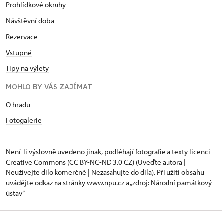
Prohlídkové okruhy
Návštěvní doba
Rezervace
Vstupné
Tipy na výlety
MOHLO BY VÁS ZAJÍMAT
O hradu
Fotogalerie
Není-li výslovně uvedeno jinak, podléhají fotografie a texty
licenci
Creative Commons
(CC BY-NC-ND 3.0 CZ) (Uveďte autora |
Neužívejte dílo komerčně | Nezasahujte do díla). Při užití obsahu
uvádějte odkaz na stránky www.npu.cz a „zdroj: Národní památkový
ústav“