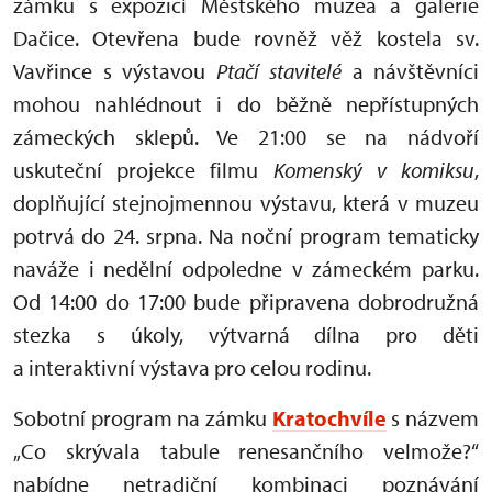
zámku s expozicí Městského muzea a galerie
Dačice. Otevřena bude rovněž věž kostela sv.
Vavřince s výstavou
Ptačí stavitelé
a návštěvníci
mohou nahlédnout i do běžně nepřístupných
zámeckých sklepů. Ve 21:00 se na nádvoří
uskuteční projekce filmu
Komenský v komiksu
,
doplňující stejnojmennou výstavu, která v muzeu
potrvá do 24. srpna. Na noční program tematicky
naváže i nedělní odpoledne v zámeckém parku.
Od 14:00 do 17:00 bude připravena dobrodružná
stezka s úkoly, výtvarná dílna pro děti
a interaktivní výstava pro celou rodinu.
Sobotní program na zámku
Kratochvíle
s názvem
„Co skrývala tabule renesančního velmože?“
nabídne netradiční kombinaci poznávání