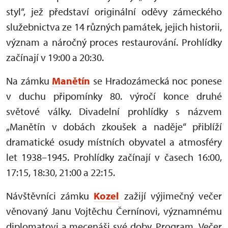
styl“, jež představí originální oděvy zámeckého
služebnictva ze 14 různých památek, jejich historii,
význam a náročný proces restaurování. Prohlídky
začínají v 19:00 a 20:30.
Na zámku
Manětín
se Hradozámecká noc ponese
v duchu připomínky 80. výročí konce druhé
světové války. Divadelní prohlídky s názvem
„Manětín v dobách zkoušek a naděje“ přiblíží
dramatické osudy místních obyvatel a atmosféry
let 1938–1945. Prohlídky začínají v časech 16:00,
17:15, 18:30, 21:00 a 22:15.
Návštěvníci zámku
Kozel
zažijí výjimečný večer
věnovaný Janu Vojtěchu Černínovi, významnému
diplomatovi a mecenáši své doby. Program „Večer