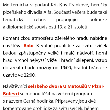
Metternicha v podání Kristýny Frankové, herečky
plzeňského divadla Alfa. Součástí večera bude také
tematický rébus propojující politické
a diplomatické souvislosti 19. a 21. století.
Romantickou atmosféru zšeřelého hradu nabídne
návštěva
Rabí
. K volné prohlídce za svitu svíček
budou zpřístupněny velké i malé nádvoří, horní
hrad, vrchol nejvyšší věže i hradní sklepení. Vstup
do areálu bude možný od 19:00, hradní brána se
uzavře ve 22:00.
Návštěvníci
selského dvora U Matoušů v Plzni-
Bolevci
se mohou těšit na večerní program
s názvem Černá hodinka. Připraveny jsou dvě
komentované prohlídky za svitu svíček, během