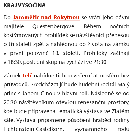
KRAJ VYSOČINA
Do
Jaroměřic nad Rokytnou
se vrátí jeho dávní
majitelé Questenbergové. Během nočních
kostýmovaných prohlídek se návštěvníci přenesou
o tři staletí zpět a nahlédnou do života na zámku
v první polovině 18. století. Prohlídky začínají
v 18:30, poslední skupina vychází ve 21:30.
Zámek
Telč
nabídne tichou večerní atmosféru bez
průvodců. Předcházet jí bude hudební recitál Malý
princ s Janem Cinou v hlavní roli. Následně se od
20:30 návštěvníkům otevřou renesanční prostory,
kde bude připravena tematická výstava ve Zlatém
sále. Výstava připomene působení hraběcí rodiny
Lichtenstein-Castelkorn, významného rodu