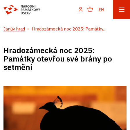
EN
Janův hrad
Hradozámecká noc 2025: Památky...
Hradozámecká noc 2025:
Památky otevřou své brány po
setmění