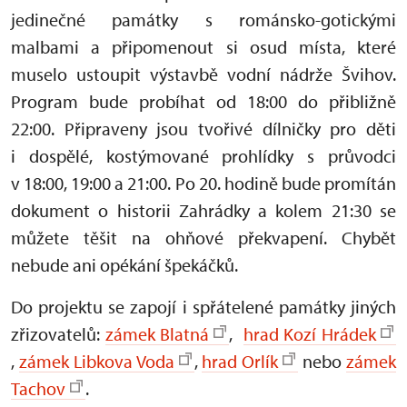
jedinečné památky s románsko-gotickými
malbami a připomenout si osud místa, které
muselo ustoupit výstavbě vodní nádrže Švihov.
Program bude probíhat od 18:00 do přibližně
22:00. Připraveny jsou tvořivé dílničky pro děti
i dospělé, kostýmované prohlídky s průvodci
v 18:00, 19:00 a 21:00. Po 20. hodině bude promítán
dokument o historii Zahrádky a kolem 21:30 se
můžete těšit na ohňové překvapení. Chybět
nebude ani opékání špekáčků.
Do projektu se zapojí i spřátelené památky jiných
zřizovatelů:
zámek Blatná
,
hrad Kozí Hrádek
,
zámek Libkova Voda
,
hrad Orlík
nebo
zámek
Tachov
.