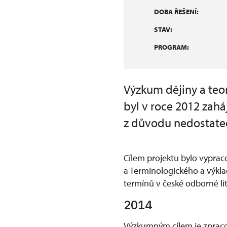
DOBA ŘEŠENÍ:
STAV:
PROGRAM:
Výzkum dějiny a teor
byl v roce 2012 zahá
z důvodu nedostateč
Cílem projektu bylo vyprac
a Terminologického a výkla
termínů v české odborné lit
2014
Výzkumným cílem je zpracov