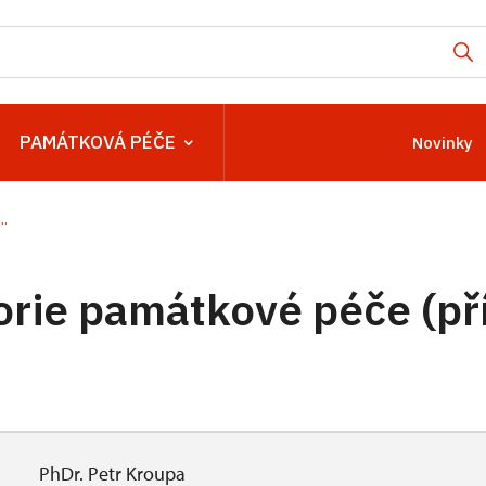
PAMÁTKOVÁ PÉČE
Novinky
.
eorie památkové péče (př
PhDr. Petr Kroupa