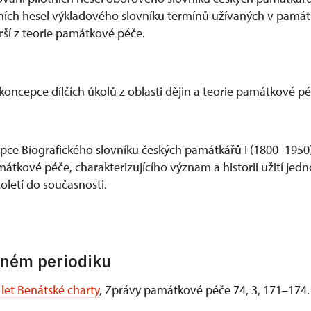
ních hesel výkladového slovníku termínů užívaných v památ
erší z teorie památkové péče.
koncepce dílčích úkolů z oblasti dějin a teorie památkové pé
pce Biografického slovníku českých památkářů I (1800–1950
tkové péče, charakterizujícího význam a historii užití jedn
toletí do současnosti.
rném periodiku
let Benátské charty
, Zprávy památkové péče 74, 3, 171–174.