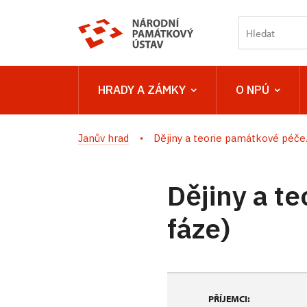
HRADY A ZÁMKY
O NPÚ
Janův hrad
Dějiny a teorie památkové péče..
Dějiny a t
fáze)
PŘÍJEMCI: