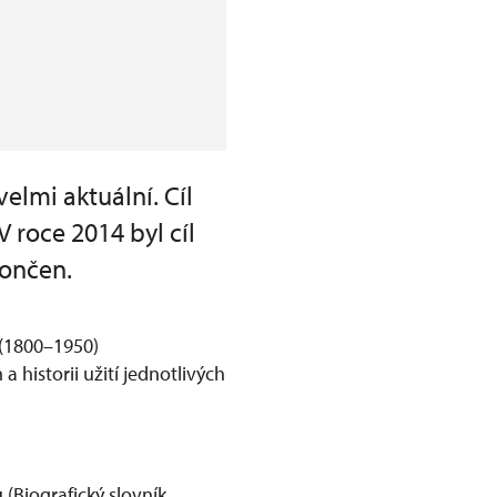
elmi aktuální. Cíl
 roce 2014 byl cíl
končen.
 (1800–1950)
historii užití jednotlivých
(Biografický slovník