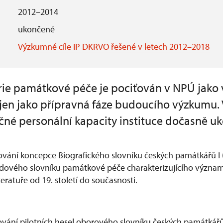
2012–2014
ukončené
Výzkumné cíle IP DKRVO řešené v letech 2012–2018
ie památkové péče je pociťován v NPÚ jako v
jen jako přípravná fáze budoucího výzkumu. V
né personální kapacity instituce dočasně u
ování koncepce Biografického slovníku českých památkářů I
dového slovníku památkové péče charakterizujícího význam a 
eratuře od 19. století do současnosti.
ání pilotních hesel oborového slovníku českých památkářů 