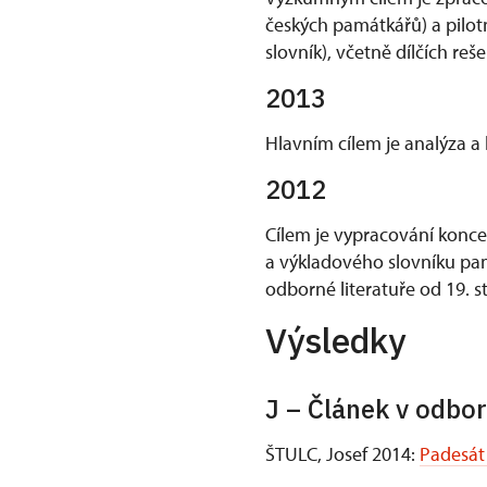
českých památkářů) a pilot
slovník), včetně dílčích reš
2013
Hlavním cílem je analýza a 
2012
Cílem je vypracování konce
a výkladového slovníku pamá
odborné literatuře od 19. s
Výsledky
J – Článek v odbo
ŠTULC, Josef 2014:
Padesát 