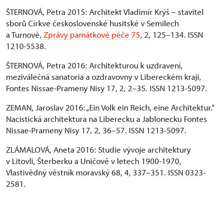
ŠTERNOVÁ, Petra 2015: Architekt Vladimír Krýš – stavitel
sborů Církve československé husitské v Semilech
a Turnově,
Zprávy památkové péče 75
, 2, 125–134. ISSN
1210-5538.
ŠTERNOVÁ, Petra 2016: Architekturou k uzdravení,
meziválečná sanatoria a ozdravovny v Libereckém kraji,
Fontes Nissae-Prameny Nisy 17, 2, 2–35. ISSN 1213-5097.
ZEMAN, Jaroslav 2016: „Ein Volk ein Reich, eine Architektur.“
Nacistická architektura na Liberecku a Jablonecku Fontes
Nissae-Prameny Nisy 17, 2, 36–57. ISSN 1213-5097.
ZLÁMALOVÁ, Aneta 2016: Studie vývoje architektury
v Litovli, Šterberku a Uničově v letech 1900-1970,
Vlastivědný věstník moravský 68, 4, 337–351. ISSN 0323-
2581.