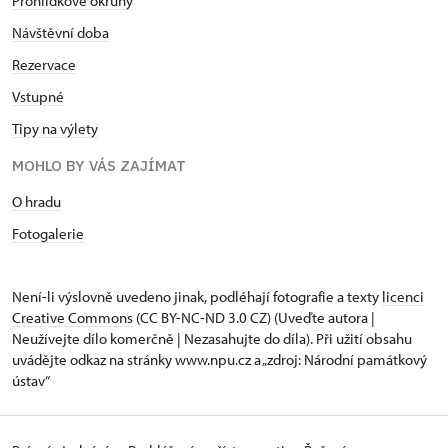
Prohlídkové okruhy
Návštěvní doba
Rezervace
Vstupné
Tipy na výlety
MOHLO BY VÁS ZAJÍMAT
O hradu
Fotogalerie
Není-li výslovně uvedeno jinak, podléhají fotografie a texty
licenci
Creative Commons
(CC BY-NC-ND 3.0 CZ) (Uveďte autora |
Neužívejte dílo komerčně | Nezasahujte do díla). Při užití obsahu
uvádějte odkaz na stránky www.npu.cz a „zdroj: Národní památkový
ústav“