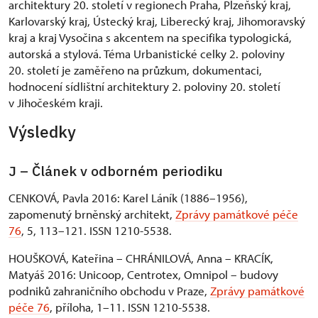
architektury 20. století v regionech Praha, Plzeňský kraj,
Karlovarský kraj, Ústecký kraj, Liberecký kraj, Jihomoravský
kraj a kraj Vysočina s akcentem na specifika typologická,
autorská a stylová. Téma Urbanistické celky 2. poloviny
20. století je zaměřeno na průzkum, dokumentaci,
hodnocení sídlištní architektury 2. poloviny 20. století
v Jihočeském kraji.
Výsledky
J – Článek v odborném periodiku
CENKOVÁ, Pavla 2016: Karel Láník (1886–1956),
zapomenutý brněnský architekt,
Zprávy památkové péče
76
, 5, 113–121. ISSN 1210-5538.
HOUŠKOVÁ, Kateřina – CHRÁNILOVÁ, Anna – KRACÍK,
Matyáš 2016: Unicoop, Centrotex, Omnipol – budovy
podniků zahraničního obchodu v Praze,
Zprávy památkové
péče 76
, příloha, 1–11. ISSN 1210-5538.