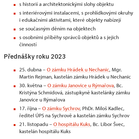
s historií a architektonickými slohy objektu
s interiérovými instalacemi, s prohlídkovými okruhy
i edukačními aktivitami, které objekty nabízejí
se současným děním na objektech
s osobními příběhy správců objektů a s jejich
činností
Přednášky roku 2023
25. dubna –
O zámku Hrádek u Nechanic
, Mgr.
Martin Rejman, kastelán zámku Hrádek u Nechanic
30. května –
O zámku Janovice u Rýmařova
, Bc.
Kristýna Schmidová, zástupkyně kastelánky zámku
Janovice u Rýmařova
17. října –
O zámku Sychrov
, PhDr. Miloš Kadlec,
ředitel ÚPS na Sychrově a kastelán zámku Sychrov
21. listopadu –
O hospitálu Kuks
, Bc. Libor Švec,
kastelán hospitálu Kuks