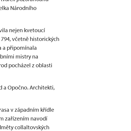
telka Národního
vila nejen kvetoucí
1794, včetně historických
a a připomínala
ebními mistry na
rod pocházel z oblasti
d a Opočno. Architekti,
asa v západním křídle
ým zařízením navodí
měty collaltovských