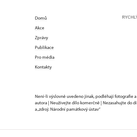
RYCHL
Domů
Akce
Zprávy
Publikace
Pro média
Kontakty
Není-li výslovně uvedeno jinak, podléhají fotografie a
autora | Neužívejte dílo komerčně | Nezasahujte do dí
a „zdroj: Národní památkový ústav“