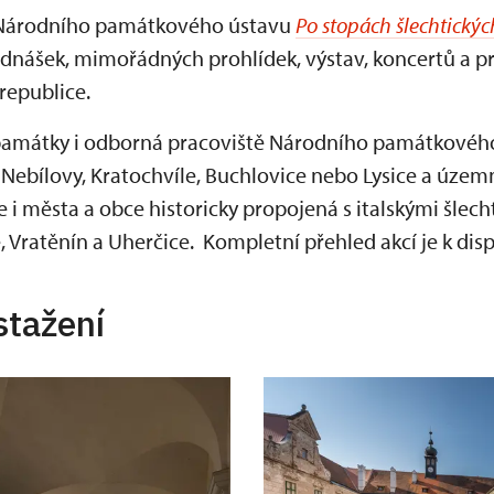
u Národního památkového ústavu
P
o stopách šlechtickýc
dnášek, mimořádných prohlídek, výstav, koncertů a p
republice.
 památky i odborná pracoviště Národního památkového 
Nebílovy, Kratochvíle, Buchlovice nebo Lysice a územ
le i města a obce historicky propojená s italskými šlech
é, Vratěnín a Uherčice. Kompletní přehled akcí je k dis
stažení