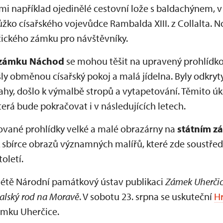
mi například ojedinělé cestovní lože s baldachýnem, v
ůžko císařského vojevůdce Rambalda XIII. z Collalta. 
rčického zámku pro návštěvníky.
 zámku Náchod
se mohou těšit na upravený prohlídk
ošly obměnou císařský pokoj a malá jídelna. Byly odkry
hy, došlo k výmalbě stropů a vytapetování. Těmito úk
erá bude pokračovat i v následujících letech.
ované prohlídky velké a malé obrazárny na
státním 
sbírce obrazů významných malířů, které zde soustředil 
oletí.
 létě Národní památkový ústav publikaci
Zámek Uherči
italský rod na Moravě
. V sobotu 23. srpna se uskuteční
H
ámku Uherčice.