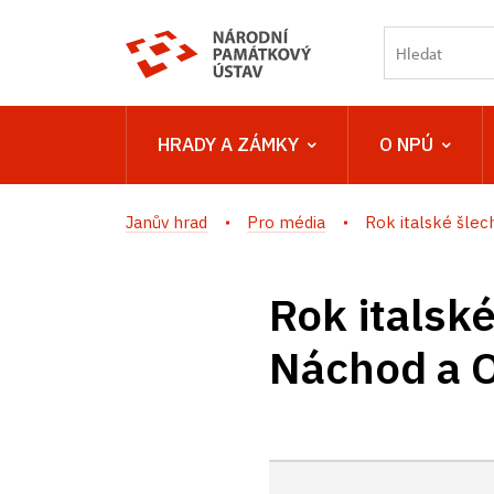
HRADY A ZÁMKY
O NPÚ
Janův hrad
Pro média
Rok italské šlech
Rok italsk
Náchod a 