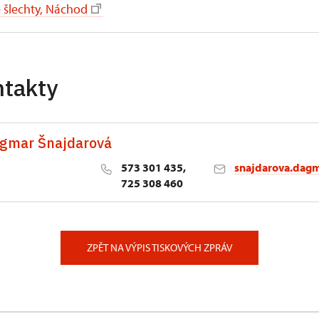
é šlechty, Náchod
ntakty
agmar Šnajdarová
573 301 435,
snajdarova.dag
725 308 460
 1/2, Kroměříž 1
ZPĚT NA VÝPIS TISKOVÝCH ZPRÁV