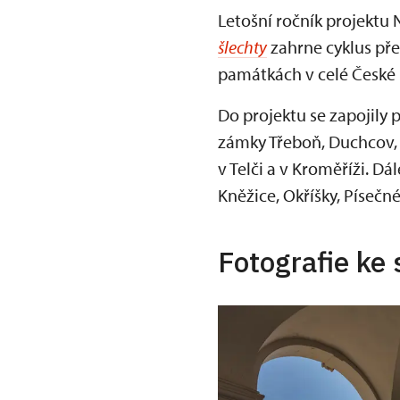
Letošní ročník projekt
šlechty
zahrne cyklus pře
památkách v celé České 
Do projektu se zapojily
zámky Třeboň, Duchcov, 
v Telči a v Kroměříži. Dá
Kněžice, Okříšky, Písečn
Fotografie ke 