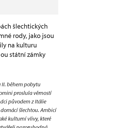
ách šlechtických
amné rody, jako jsou
ily na kulturu
dou státní zámky
a II. během pobytu
lomini proslula věrností
ůdci původem z Itálie
 s domácí šlechtou. Ambicí
ké kulturní vlivy, které
í vytvářeli pozoruhodná