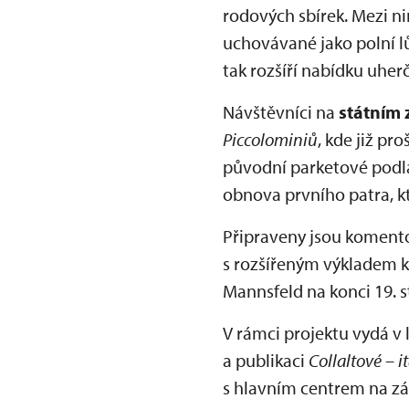
rodových sbírek. Mezi ni
uchovávané jako polní l
tak rozšíří nabídku uhe
Návštěvníci na
státním
Piccolominiů
, kde již pr
původní parketové podla
obnova prvního patra, kt
Připraveny jsou koment
s rozšířeným výkladem k 
Mannsfeld na konci 19. st
V rámci projektu vydá v
a publikaci
Collaltové – 
s hlavním centrem na z