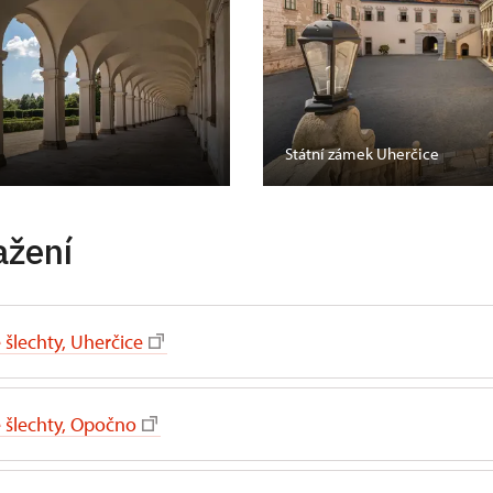
Státní zámek Uherčice
ažení
é šlechty, Uherčice
é šlechty, Opočno