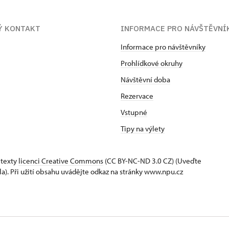
Ý KONTAKT
INFORMACE PRO NÁVŠTĚVNÍ
Informace pro návštěvníky
Prohlídkové okruhy
Návštěvní doba
Rezervace
Vstupné
Tipy na výlety
 texty
licenci Creative Commons
(CC BY-NC-ND 3.0 CZ) (Uveďte
la). Při užití obsahu uvádějte odkaz na stránky www.npu.cz