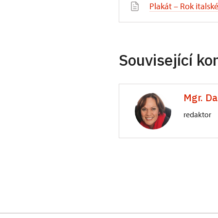
Plakát – Rok italsk
Související ko
Mgr. D
redaktor
ÚPS v Kroměříži
Sněmovní náměstí