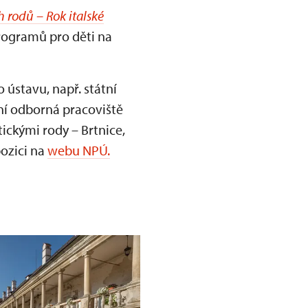
h rodů – Rok italské
rogramů pro děti na
ústavu, např. státní
ní odborná pracoviště
tickými rody – Brtnice,
pozici na
webu NPÚ.