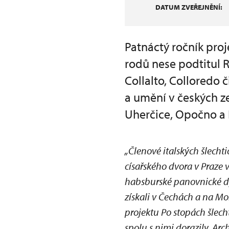
DATUM ZVEŘEJNĚNÍ:
Patnáctý ročník pro
rodů nese podtitul R
Collalto, Colloredo č
a umění v českých z
Uherčice, Opočno a
„Členové italských šlecht
císařského dvora v Praze v
habsburské panovnické dyn
získali v Čechách a na Mo
projektu Po stopách šlechti
spolu s nimi dorazily. Arch