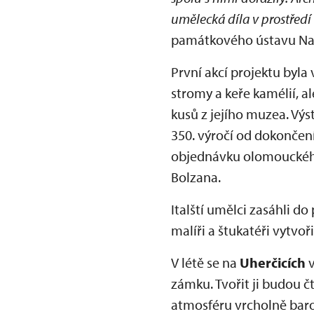
umělecká díla v prostředí
památkového ústavu Na
První akcí projektu byla
stromy a keře kamélií, a
kusů z jejího muzea. Vý
350. výročí od dokončen
objednávku olomouckého b
Bolzana.
Italští umělci zasáhli d
malíři a štukatéři vytvo
V létě se na
Uherčicích
v
zámku. Tvořit ji budou 
atmosféru vrcholně bar