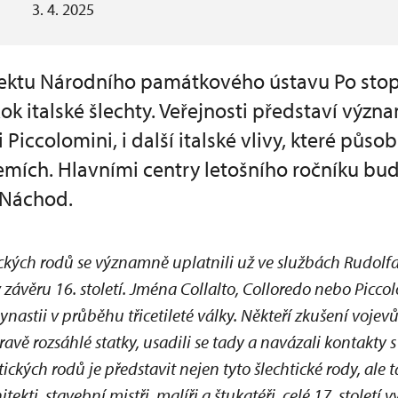
3. 4. 2025
jektu Národního památkového ústavu Po stop
ok italské šlechty. Veřejnosti představí význ
i Piccolomini, i další italské vlivy, které působ
emích. Hlavními centry letošního ročníku bu
 Náchod.
ických rodů se významně uplatnili už ve službách Rudolf
 závěru 16. století. Jména Collalto, Colloredo nebo Picco
astii v průběhu třicetileté války. Někteří zkušení vojev
ravě rozsáhlé statky, usadili se tady a navázali kontakty
ckých rodů je představit nejen tyto šlechtické rody, ale ta
itekti, stavební mistři, malíři a štukatéři, celé 17. stolet