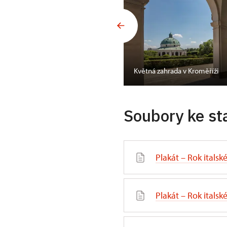
Květná zahrada v Kroměříži
Soubory ke st
Plakát – Rok italsk
Plakát – Rok italsk