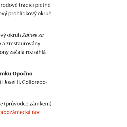
 rodové tradici pietně
Nový prohlídkový okruh
ový okruh
Zámek za
ty a zrestaurovány
ony začala rozsáhlá
zámku Opočno
Josef II. Colloredo-
ce
(průvodce zámkem)
radozámecká noc