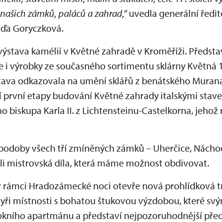
 našich zámků, paláců a zahrad,“
uvedla generální ředi
ďa Goryczková.
 výstava kamélií v Květné zahradě v Kroměříži. Předsta
le i výrobky ze současného sortimentu sklárny Květná 
stava odkazovala na umění sklářů z benátského Muran
í první etapy budování Květné zahrady italskými stav
iskupa Karla II. z Lichtensteinu-Castelkorna, jehož 
o podoby všech tří zmíněných zámků – Uherčice, Nácho
řili mistrovská díla, která máme možnost obdivovat.
 rámci Hradozámecké noci otevře nová prohlídková tr
čtyři místnosti s bohatou štukovou výzdobou, které sv
okního apartmánu a představí nejpozoruhodnější před