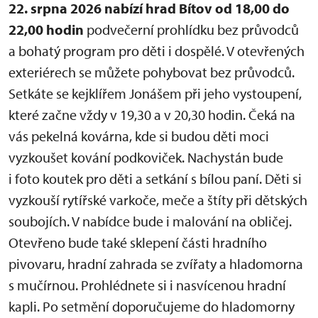
22. srpna 2026 nabízí hrad Bítov od 18,00 do
22,00 hodin
podvečerní prohlídku bez průvodců
a bohatý program pro děti i dospělé. V otevřených
exteriérech se můžete pohybovat bez průvodců.
Setkáte se kejklířem Jonášem při jeho vystoupení,
které začne vždy v 19,30 a v 20,30 hodin. Čeká na
vás pekelná kovárna, kde si budou děti moci
vyzkoušet kování podkoviček. Nachystán bude
i foto koutek pro děti a setkání s bílou paní. Děti si
vyzkouší rytířské varkoče, meče a štíty při dětských
soubojích. V nabídce bude i malování na obličej.
Otevřeno bude také sklepení části hradního
pivovaru, hradní zahrada se zvířaty a hladomorna
s mučírnou. Prohlédnete si i nasvícenou hradní
kapli. Po setmění doporučujeme do hladomorny