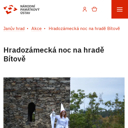
Janův hrad
Akce
Hradozámecká noc na hradě Bítově
Hradozámecká noc na hradě
Bítově