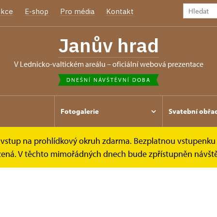
kce
E-shop
Pro média
Kontakt
Janův hrad
v Lednicko-valtickém areálu – oficiální webová prezentace
DNEŠNÍ NÁVŠTĚVNÍ DOBA
Fotogalerie
Svatební obřa
e vstup na prohlídkový okruh zdarma. Bezplatnou vstupenku 
mezená. V těchto mimořádných dnech bude zpřístupněn návšt