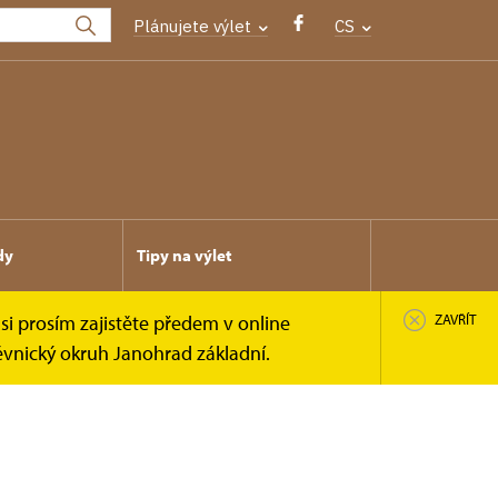
Plánujete výlet
CS
dy
Tipy na výlet
si prosím zajistěte předem v online
ZAVŘÍT
ěvnický okruh Janohrad základní.