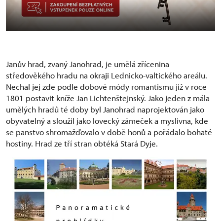
Janův hrad, zvaný Janohrad, je umělá zřícenina
středověkého hradu na okraji Lednicko-valtického areálu.
Nechal jej zde podle dobové módy romantismu již v roce
1801 postavit kníže Jan Lichtenštejnský. Jako jeden z mála
umělých hradů té doby byl Janohrad naprojektován jako
obyvatelný a sloužil jako lovecký zámeček a myslivna, kde
se panstvo shromažďovalo v době honů a pořádalo bohaté
hostiny. Hrad ze tří stran obtéká Stará Dyje.