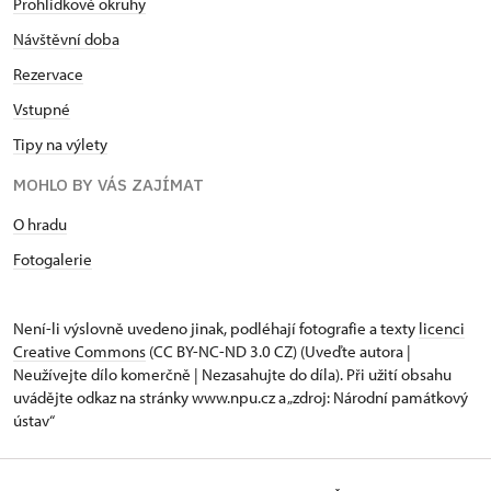
Prohlídkové okruhy
Návštěvní doba
Rezervace
Vstupné
Tipy na výlety
MOHLO BY VÁS ZAJÍMAT
O hradu
Fotogalerie
Není-li výslovně uvedeno jinak, podléhají fotografie a texty
licenci
Creative Commons
(CC BY-NC-ND 3.0 CZ) (Uveďte autora |
Neužívejte dílo komerčně | Nezasahujte do díla). Při užití obsahu
uvádějte odkaz na stránky www.npu.cz a „zdroj: Národní památkový
ústav“