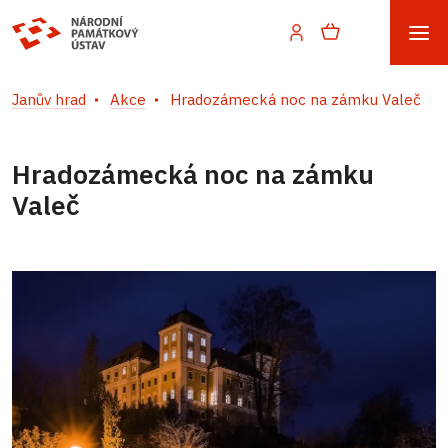
Janův hrad
Akce
Hradozámecká noc na zámku Valeč
Hradozámecká noc na zámku
Valeč