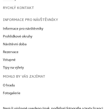
RYCHLÝ KONTAKT
INFORMACE PRO NÁVŠTĚVNÍKY
Informace pro návštěvníky
Prohlídkové okruhy
Návštěvní doba
Rezervace
Vstupné
Tipy na výlety
MOHLO BY VÁS ZAJÍMAT
O hradu
Fotogalerie
Není-li výslovně uvedeno jinak, podléhají fotografie a texty
licenci