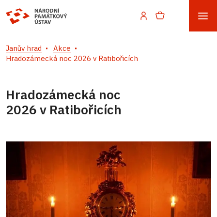
Janův hrad
Akce
Hradozámecká noc 2026 v Ratibořicích
Hradozámecká noc
2026 v Ratibořicích